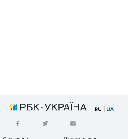
RU
|
UA
О компании
Новости Украины