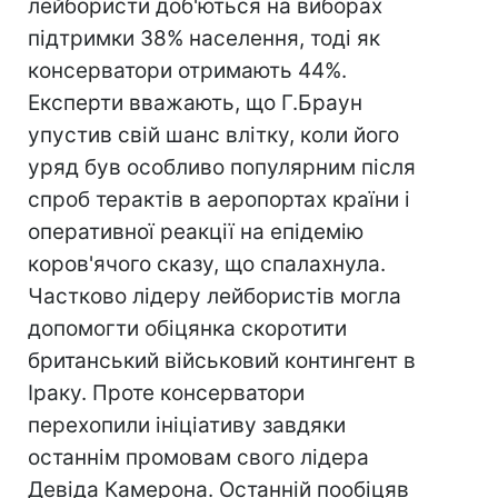
лейбористи доб'ються на виборах
підтримки 38% населення, тоді як
консерватори отримають 44%.
Експерти вважають, що Г.Браун
упустив свій шанс влітку, коли його
уряд був особливо популярним після
спроб терактів в аеропортах країни і
оперативної реакції на епідемію
коров'ячого сказу, що спалахнула.
Частково лідеру лейбористів могла
допомогти обіцянка скоротити
британський військовий контингент в
Іраку. Проте консерватори
перехопили ініціативу завдяки
останнім промовам свого лідера
Девіда Камерона. Останній пообіцяв