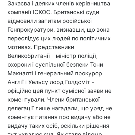
Закаєва і деяких членів керівництва
компанії ЮКОС. Британські суди
відмовили запитам російської
Генпрокуратури, визнавши, що вона
переслідує цих людей по політичних
мотивах. Представники
Великобританії - міністр поліції,
охорони і суспільної безпеки Тони
Макналті і генеральний прокурор
Англії і Уельсу лорд Голдсміт -
офіційно цей пункт сумісної заяви не
коментували. Члени британської
делегації лише нагадали, що уряд не
коментує питання про видачу або не
видачу таких осіб, оскільки рішення
тут ухвалює суд. Як стало відомо,