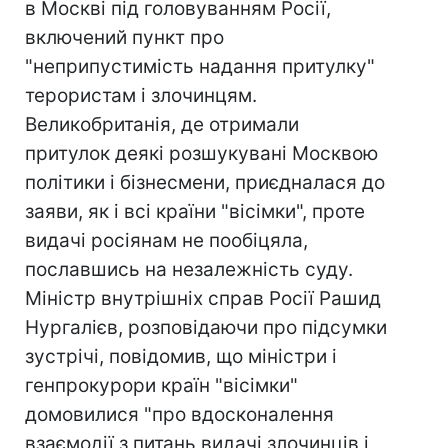
в Москві під головуванням Росії,
включений пункт про
"неприпустимість надання притулку"
терористам і злочинцям.
Великобританія, де отримали
притулок деякі розшукувані Москвою
політики і бізнесмени, приєдналася до
заяви, як і всі країни "вісімки", проте
видачі росіянам не пообіцяла,
пославшись на незалежність суду.
Міністр внутрішніх справ Росії Рашид
Нургалієв, розповідаючи про підсумки
зустрічі, повідомив, що міністри і
генпрокурори країн "вісімки"
домовилися "про вдосконалення
взаємодії з питань видачі злочинців і