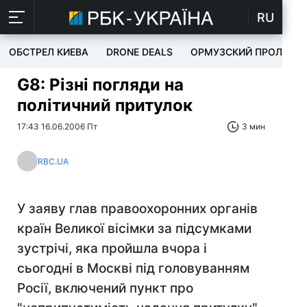
RU
ОБСТРЕЛ КИЕВА
DRONE DEALS
ОРМУЗСКИЙ ПРОЛИВ
G8: Різні погляди на
політичний притулок
17:43 16.06.2006 Пт
3 мин
RBC.UA
У заяву глав правоохоронних органів
країн Великої вісімки за підсумками
зустрічі, яка пройшла вчора і
сьогодні в Москві під головуванням
Росії, включений пункт про