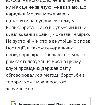
Юкоса, на його долю не вплинуть. "Я
ну ніяк це не зв'язую, не вважаю, що
нарада в Москві може якось
натиснути на судову систему у
Великобританії або в будь-якій іншій
цивілізованій країні", - сказав Темірко.
На зустрічі міністрів внутрішніх справ
і юстиції, а також генеральних
прокурорів країн "великої вісімки" в
рамках головування Росії в цьому
клубі провідних держав світу
обговорювалися методи боротьби з
тероризмом і міжнародною
злочинністю.
Не упустите главное! Подпишитесь на