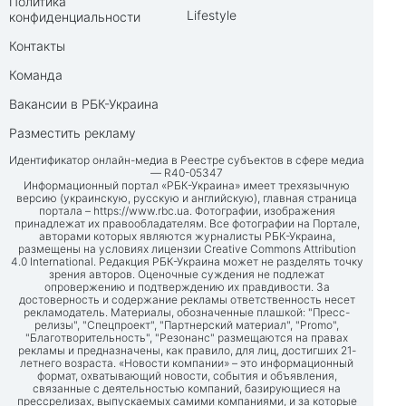
Политика
Lifestyle
конфиденциальности
Контакты
Команда
Вакансии в РБК-Украина
Разместить рекламу
Идентификатор онлайн-медиа в Реестре субъектов в сфере медиа
— R40-05347
Информационный портал «РБК-Украина» имеет трехязычную
версию (украинскую, русскую и английскую), главная страница
портала –
https://www.rbc.ua
. Фотографии, изображения
принадлежат их правообладателям. Все фотографии на Портале,
авторами которых являются журналисты РБК-Украина,
размещены на условиях лицензии Creative Commons Attribution
4.0 International. Редакция РБК-Украина может не разделять точку
зрения авторов. Оценочные суждения не подлежат
опровержению и подтверждению их правдивости. За
достоверность и содержание рекламы ответственность несет
рекламодатель. Материалы, обозначенные плашкой: "Пресс-
релизы", "Спецпроект", "Партнерский материал", "Promo",
"Благотворительность", "Резонанс" размещаются на правах
рекламы и предназначены, как правило, для лиц, достигших 21-
летнего возраста. «Новости компании» – это информационный
формат, охватывающий новости, события и объявления,
связанные с деятельностью компаний, базирующиеся на
прессрелизах, выпускаемых самими компаниями, и за которые