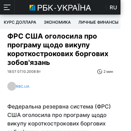
RU
КУРС ДОЛЛАРА
ЭКОНОМИКА
ЛИЧНЫЕ ФИНАНСЫ
T
ФРС США оголосила про
програму щодо викупу
короткострокових боргових
зобов'язань
18:07 07.10.2008 Вт
2 мин
RBC.UA
Федеральна резервна система (ФРС)
США оголосила про програму щодо
викупу короткострокових боргових