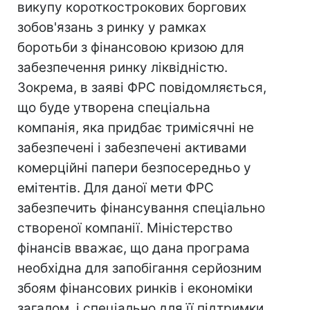
викупу короткострокових боргових
зобов'язань з ринку у рамках
боротьби з фінансовою кризою для
забезпечення ринку ліквідністю.
Зокрема, в заяві ФРС повідомляється,
що буде утворена спеціальна
компанія, яка придбає тримісячні не
забезпечені і забезпечені активами
комерційні папери безпосередньо у
емітентів. Для даної мети ФРС
забезпечить фінансування спеціально
створеної компанії. Міністерство
фінансів вважає, що дана програма
необхідна для запобігання серйозним
збоям фінансових ринків і економіки
загалом, і спеціально для її підтримки