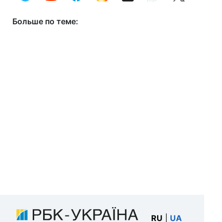
Больше по теме:
RU
|
UA