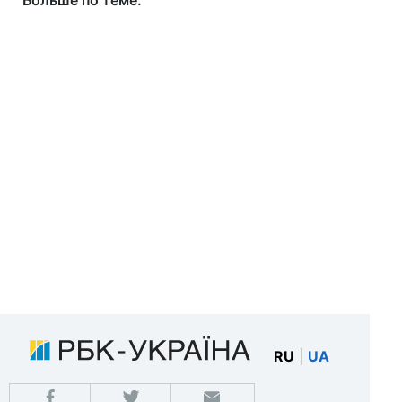
Больше по теме:
RU
|
UA