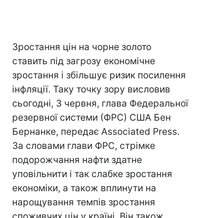
Зростання цін на чорне золото
ставить під загрозу економічне
зростання і збільшує ризик посилення
інфляції. Таку точку зору висловив
сьогодні, 3 червня, глава Федеральної
резервної системи (ФРС) США Бен
Бернанке, передає Associated Press.
За словами глави ФРС, стрімке
подорожчання нафти здатне
уповільнити і так слабке зростання
економіки, а також вплинути на
нарощування темпів зростання
споживчих цін у країні. Він також