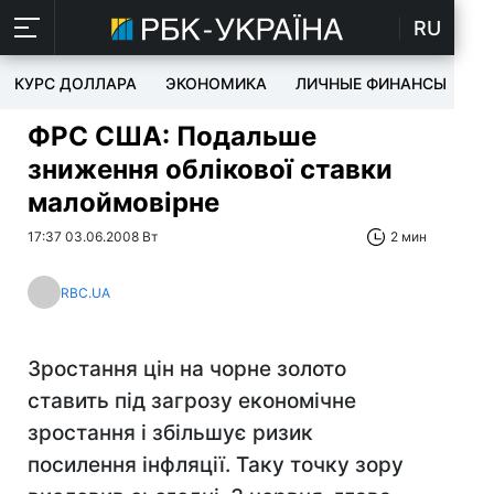
RU
КУРС ДОЛЛАРА
ЭКОНОМИКА
ЛИЧНЫЕ ФИНАНСЫ
T
ФРС США: Подальше
зниження облікової ставки
малоймовірне
17:37 03.06.2008 Вт
2 мин
RBC.UA
Зростання цін на чорне золото
ставить під загрозу економічне
зростання і збільшує ризик
посилення інфляції. Таку точку зору