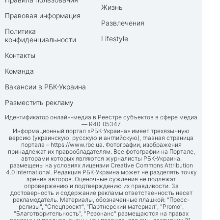
Жизнь
Правовая информация
Развлечения
Политика
Lifestyle
конфиденциальности
Контакты
Команда
Вакансии в РБК-Украина
Разместить рекламу
Идентификатор онлайн-медиа в Реестре субъектов в сфере медиа
— R40-05347
Информационный портал «РБК-Украина» имеет трехязычную
версию (украинскую, русскую и английскую), главная страница
портала –
https://www.rbc.ua
. Фотографии, изображения
принадлежат их правообладателям. Все фотографии на Портале,
авторами которых являются журналисты РБК-Украина,
размещены на условиях лицензии Creative Commons Attribution
4.0 International. Редакция РБК-Украина может не разделять точку
зрения авторов. Оценочные суждения не подлежат
опровержению и подтверждению их правдивости. За
достоверность и содержание рекламы ответственность несет
рекламодатель. Материалы, обозначенные плашкой: "Пресс-
релизы", "Спецпроект", "Партнерский материал", "Promo",
"Благотворительность", "Резонанс" размещаются на правах