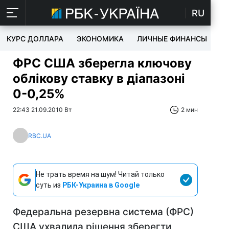
RU
КУРС ДОЛЛАРА
ЭКОНОМИКА
ЛИЧНЫЕ ФИНАНСЫ
T
ФРС США зберегла ключову
облікову ставку в діапазоні
0-0,25%
22:43 21.09.2010 Вт
2 мин
RBC.UA
Не трать время на шум! Читай только
суть из
РБК-Украина в Google
Федеральна резервна система (ФРС)
США ухвалила рішення зберегти