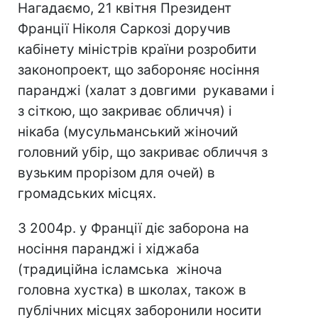
Нагадаємо, 21 квітня Президент
Франції Ніколя Саркозі доручив
кабінету міністрів країни розробити
законопроект, що забороняє носіння
паранджі (халат з довгими рукавами і
з сіткою, що закриває обличчя) і
нікаба (мусульманський жіночий
головний убір, що закриває обличчя з
вузьким прорізом для очей) в
громадських місцях.
З 2004р. у Франції діє заборона на
носіння паранджі і хіджаба
(традиційна ісламська жіноча
головна хустка) в школах, також в
публічних місцях заборонили носити