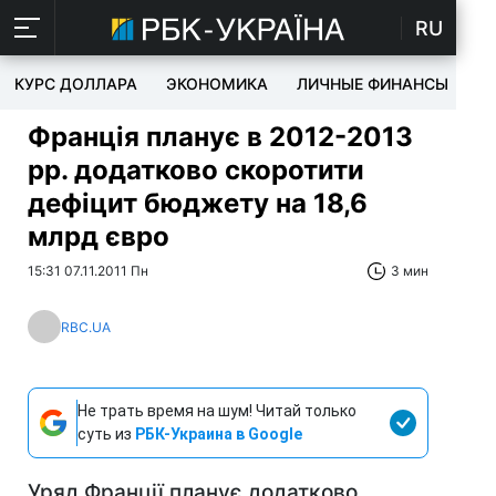
RU
КУРС ДОЛЛАРА
ЭКОНОМИКА
ЛИЧНЫЕ ФИНАНСЫ
T
Франція планує в 2012-2013
рр. додатково скоротити
дефіцит бюджету на 18,6
млрд євро
15:31 07.11.2011 Пн
3 мин
RBC.UA
Не трать время на шум! Читай только
суть из
РБК-Украина в Google
Уряд Франції планує додатково