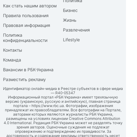
Политика
Как стать нашим автором
Бизнес
Правила пользования
Жизнь
Правовая информация
Развлечения
Политика
Lifestyle
конфиденциальности
Контакты
Команда
Вакансии в РБК-Украина
Разместить рекламу
Идентификатор онлайн-медиа в Реестре субъектов в сфере медиа
— R40-05347
Информационный портал «РБК-Украина» имеет трехязычную
версию (украинскую, русскую и английскую), главная страница
портала –
https://www.rbc.ua
. Фотографии, изображения
принадлежат их правообладателям. Все фотографии на Портале,
авторами которых являются журналисты РБК-Украина,
размещены на условиях лицензии Creative Commons Attribution
4.0 International. Редакция РБК-Украина может не разделять точку
зрения авторов. Оценочные суждения не подлежат
опровержению и подтверждению их правдивости. За
достоверность и содержание рекламы ответственность несет