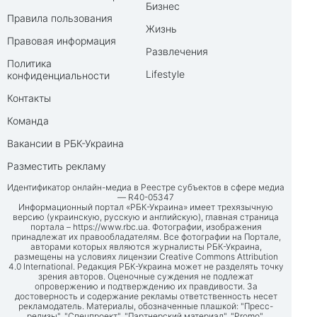
Бизнес
Правила пользования
Жизнь
Правовая информация
Развлечения
Политика
Lifestyle
конфиденциальности
Контакты
Команда
Вакансии в РБК-Украина
Разместить рекламу
Идентификатор онлайн-медиа в Реестре субъектов в сфере медиа
— R40-05347
Информационный портал «РБК-Украина» имеет трехязычную
версию (украинскую, русскую и английскую), главная страница
портала –
https://www.rbc.ua
. Фотографии, изображения
принадлежат их правообладателям. Все фотографии на Портале,
авторами которых являются журналисты РБК-Украина,
размещены на условиях лицензии Creative Commons Attribution
4.0 International. Редакция РБК-Украина может не разделять точку
зрения авторов. Оценочные суждения не подлежат
опровержению и подтверждению их правдивости. За
достоверность и содержание рекламы ответственность несет
рекламодатель. Материалы, обозначенные плашкой: "Пресс-
релизы", "Спецпроект", "Партнерский материал", "Promo",