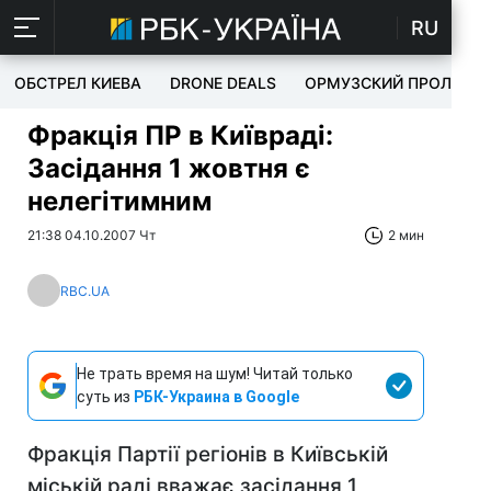
RU
ОБСТРЕЛ КИЕВА
DRONE DEALS
ОРМУЗСКИЙ ПРОЛИВ
Фракція ПР в Київраді:
Засідання 1 жовтня є
нелегітимним
21:38 04.10.2007 Чт
2 мин
RBC.UA
Не трать время на шум! Читай только
суть из
РБК-Украина в Google
Фракція Партії регіонів в Київській
міській раді вважає засідання 1