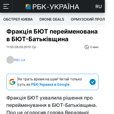
RU
ОБСТРЕЛ КИЕВА
DRONE DEALS
ОРМУЗСКИЙ ПРОЛИВ
Фракція БЮТ перейменована
в БЮТ-Батьківщина
11:55 08.09.2010 Ср
2 мин
RBC.UA
Не трать время на шум! Читай только
суть из
РБК-Украина в Google
Фракція БЮТ ухвалила рішення про
перейменування в БЮТ-Батьківщина.
Про це оголосив голова Верховної