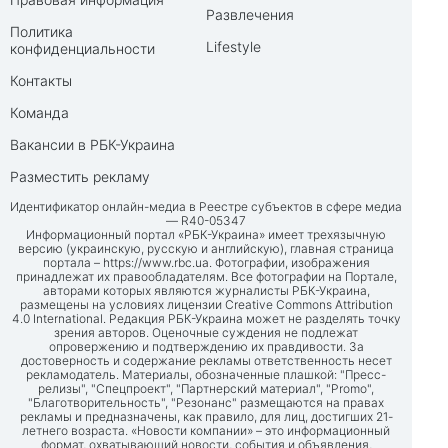
Развлечения
Политика
Lifestyle
конфиденциальности
Контакты
Команда
Вакансии в РБК-Украина
Разместить рекламу
Идентификатор онлайн-медиа в Реестре субъектов в сфере медиа
— R40-05347
Информационный портал «РБК-Украина» имеет трехязычную
версию (украинскую, русскую и английскую), главная страница
портала –
https://www.rbc.ua
. Фотографии, изображения
принадлежат их правообладателям. Все фотографии на Портале,
авторами которых являются журналисты РБК-Украина,
размещены на условиях лицензии Creative Commons Attribution
4.0 International. Редакция РБК-Украина может не разделять точку
зрения авторов. Оценочные суждения не подлежат
опровержению и подтверждению их правдивости. За
достоверность и содержание рекламы ответственность несет
рекламодатель. Материалы, обозначенные плашкой: "Пресс-
релизы", "Спецпроект", "Партнерский материал", "Promo",
"Благотворительность", "Резонанс" размещаются на правах
рекламы и предназначены, как правило, для лиц, достигших 21-
летнего возраста. «Новости компании» – это информационный
формат, охватывающий новости, события и объявления,