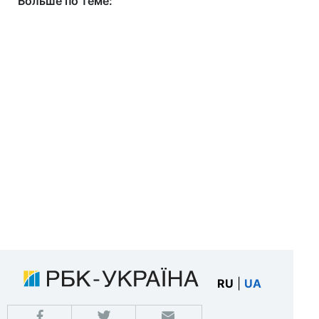
Больше по теме:
RU
|
UA