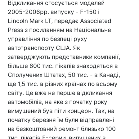
Відкликання стосується моделей
2005-2006рр. випуску - F-150 і
Lincoln Mark LT, передає Associated
Press з посиланням на Національне
управління по безпеці руху
автотранспорту США. Як
затверджують представники компанії,
більше 600 тис. пікапів знаходяться в
Сполучених Штатах, 50 тис. - в Канаді,
ще 1,5 тис. в різних країнах по всьому
світу. Це вже не перше відкликання
автомобілів, на яке з початку року
вимушений був піти концерн. Так, на
початку березня їм були відправлені
на безкоштовний ремонт близько 100
тис. пікапів F-серии, випущених в