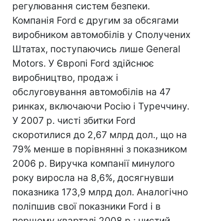
регулювання систем безпеки.
Компанія Ford є другим за обсягами
виробником автомобілів у Сполучених
Штатах, поступаючись лише General
Motors. У Європі Ford здійснює
виробництво, продаж і
обслуговування автомобілів на 47
ринках, включаючи Росію і Туреччину.
У 2007 р. чисті збитки Ford
скоротилися до 2,67 млрд дол., що на
79% менше в порівнянні з показником
2006 р. Виручка компанії минулого
року виросла на 8,6%, досягнувши
показника 173,9 млрд дол. Аналогічно
поліпшив свої показники Ford і в
першому кварталі 2008 р.: чистий