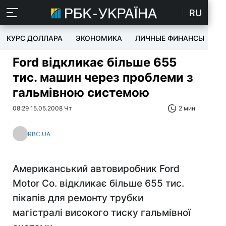
RU
КУРС ДОЛЛАРА
ЭКОНОМИКА
ЛИЧНЫЕ ФИНАНСЫ
T
Ford відкликає більше 655
тис. машин через проблеми з
гальмівною системою
08:29 15.05.2008 Чт
2 мин
RBC.UA
Американський автовиробник Ford
Motor Co. відкликає більше 655 тис.
пікапів для ремонту трубки
магістралі високого тиску гальмівної