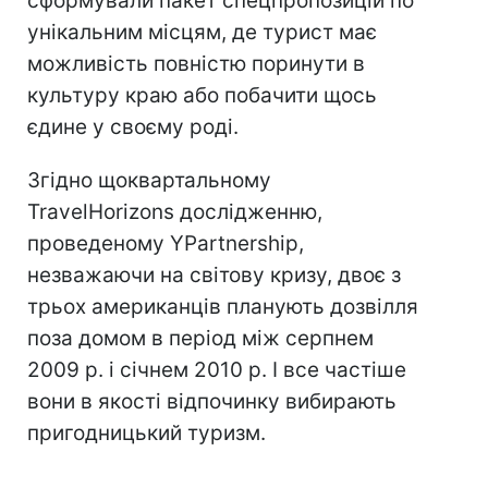
сформували пакет спецпропозицій по
унікальним місцям, де турист має
можливість повністю поринути в
культуру краю або побачити щось
єдине у своєму роді.
Згідно щоквартальному
TravelHorizons дослідженню,
проведеному YPartnership,
незважаючи на світову кризу, двоє з
трьох американців планують дозвілля
поза домом в період між серпнем
2009 р. і січнем 2010 р. І все частіше
вони в якості відпочинку вибирають
пригодницький туризм.