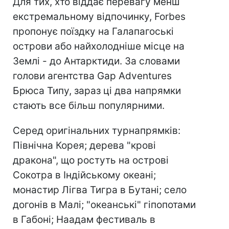
Для тих, хто віддає перевагу менш
екстремальному відпочинку, Forbes
пропонує поїздку на Галапагоські
острови або найхолодніше місце на
Землі - до Антарктиди. За словами
голови агентства Gap Adventures
Брюса Типу, зараз ці два напрямки
стають все більш популярними.
Серед оригінальних турнапрямків:
Північна Корея; дерева "крові
дракона", що ростуть на острові
Сокотра в Індійському океані;
монастир Лігва Тигра в Бутані; село
догонів в Малі; "океанські" гіпопотами
в Габоні; Наадам фестиваль в