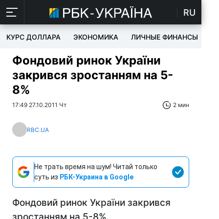
RU
КУРС ДОЛЛАРА
ЭКОНОМИКА
ЛИЧНЫЕ ФИНАНСЫ
T
Фондовий ринок України
закрився зростанням на 5-
8%
17:49 27.10.2011 Чт
2 мин
RBC.UA
Не трать время на шум! Читай только
суть из
РБК-Украина в Google
Фондовий ринок України закрився
зростанням на 5-8%.