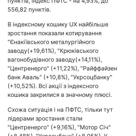
пунктів, індекс ПФТС - на 4,93%, до
556,82 пунктів.
В індексному кошику UX найбільше
зростання показали котирування
"Єнакіївського металургійного
заводу(+19,61%), "Крюківського
вагонобудівного заводу(+14,11%),
"Центренерго" (+11,22%), "Райффайзен
банк Аваль" (+10,8%), "Укрсоцбанку"
(+10,52%). Всі акції з індексного
кошика закрилися в значному плюсі.
Схожа ситуація і на ПФТС, тільки тут
лідерами зростання стали
"Центренерго" (+9,16%), "Мотор Січ"