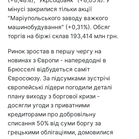
(+8,48%), "Укрсоцбанк" (+8,05%). У
мінусі закрилися тільки акції
"Маріупольського заводу важкого
машинобудування" (+0,31%). Обсяг
торгів на біржі склав 193,414 млн грн.
Ринок зростав в першу чергу на
новинах з Європи - напередодні в
Брюсселі відбудеться саміт
Євросоюзу. За підсумками зустрічі
європейські лідери погодили деталі
плану виходу з боргової кризи -
досягли угоди з приватними
кредиторами про добровільну
списання 50% від суми боргу за
грецькими облігаціями, домовилися