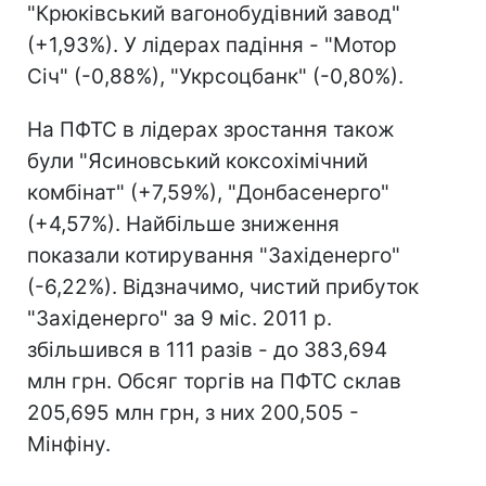
"Крюківський вагонобудівний завод"
(+1,93%). У лідерах падіння - "Мотор
Січ" (-0,88%), "Укрсоцбанк" (-0,80%).
На ПФТС в лідерах зростання також
були "Ясиновський коксохімічний
комбінат" (+7,59%), "Донбасенерго"
(+4,57%). Найбільше зниження
показали котирування "Західенерго"
(-6,22%). Відзначимо, чистий прибуток
"Західенерго" за 9 міс. 2011 р.
збільшився в 111 разів - до 383,694
млн грн. Обсяг торгів на ПФТС склав
205,695 млн грн, з них 200,505 -
Мінфіну.