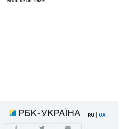
Больше по теме:
RU
|
UA