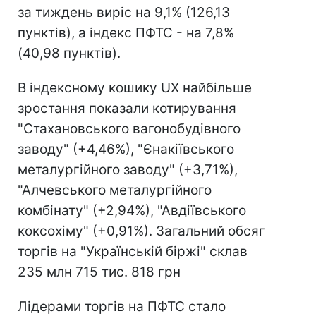
за тиждень виріс на 9,1% (126,13
пунктів), а індекс ПФТС - на 7,8%
(40,98 пунктів).
В індексному кошику UX найбільше
зростання показали котирування
"Стахановського вагонобудівного
заводу" (+4,46%), "Єнакіївського
металургійного заводу" (+3,71%),
"Алчевського металургійного
комбінату" (+2,94%), "Авдіївського
коксохіму" (+0,91%). Загальний обсяг
торгів на "Українській біржі" склав
235 млн 715 тис. 818 грн
Лідерами торгів на ПФТС стало