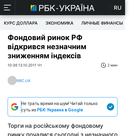
RU
КУРС ДОЛЛАРА
ЭКОНОМИКА
ЛИЧНЫЕ ФИНАНСЫ
T
Фондовий ринок РФ
відкрився незначним
зниженням індексів
10:36 13.10.2011 Чт
2 мин
RBC.UA
Не трать время на шум! Читай только
суть из
РБК-Украина в Google
Торги на російському фондовому
ринку почалися сьогодні з незначного