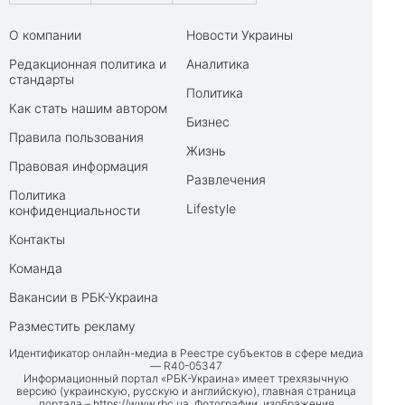
О компании
Новости Украины
Редакционная политика и
Аналитика
стандарты
Политика
Как стать нашим автором
Бизнес
Правила пользования
Жизнь
Правовая информация
Развлечения
Политика
Lifestyle
конфиденциальности
Контакты
Команда
Вакансии в РБК-Украина
Разместить рекламу
Идентификатор онлайн-медиа в Реестре субъектов в сфере медиа
— R40-05347
Информационный портал «РБК-Украина» имеет трехязычную
версию (украинскую, русскую и английскую), главная страница
портала –
https://www.rbc.ua
. Фотографии, изображения