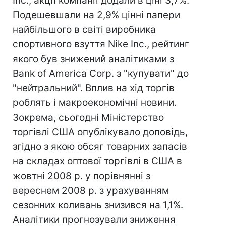
Inc., акції компанії додали в ціні 3,7%.
Подешевшали на 2,9% цінні папери
найбільшого в світі виробника
спортивного взуття Nike Inc., рейтинг
якого був знижений аналітиками з
Bank of America Corp. з "купувати" до
"нейтральний". Вплив на хід торгів
роблять і макроекономічні новини.
Зокрема, сьогодні Міністерство
торгівлі США опублікувало доповідь,
згідно з якою обсяг товарних запасів
на складах оптової торгівлі в США в
жовтні 2008 р. у порівнянні з
вереснем 2008 р. з урахуванням
сезонних коливань знизився на 1,1%.
Аналітики прогнозували зниження