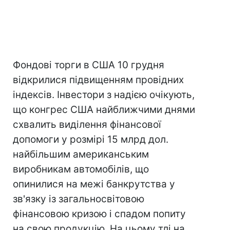
Фондові торги в США 10 грудня
відкрилися підвищенням провідних
індексів. Інвестори з надією очікують,
що конгрес США найближчими днями
схвалить виділення фінансової
допомоги у розмірі 15 млрд дол.
найбільшим американським
виробникам автомобілів, що
опинилися на межі банкрутства у
зв'язку із загальносвітовою
фінансовою кризою і спадом попиту
на свою продукцію. На цьому тлі на