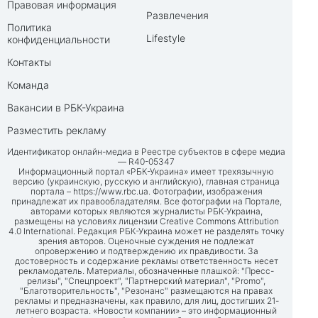
Правовая информация
Развлечения
Политика
Lifestyle
конфиденциальности
Контакты
Команда
Вакансии в РБК-Украина
Разместить рекламу
Идентификатор онлайн-медиа в Реестре субъектов в сфере медиа
— R40-05347
Информационный портал «РБК-Украина» имеет трехязычную
версию (украинскую, русскую и английскую), главная страница
портала –
https://www.rbc.ua
. Фотографии, изображения
принадлежат их правообладателям. Все фотографии на Портале,
авторами которых являются журналисты РБК-Украина,
размещены на условиях лицензии Creative Commons Attribution
4.0 International. Редакция РБК-Украина может не разделять точку
зрения авторов. Оценочные суждения не подлежат
опровержению и подтверждению их правдивости. За
достоверность и содержание рекламы ответственность несет
рекламодатель. Материалы, обозначенные плашкой: "Пресс-
релизы", "Спецпроект", "Партнерский материал", "Promo",
"Благотворительность", "Резонанс" размещаются на правах
рекламы и предназначены, как правило, для лиц, достигших 21-
летнего возраста. «Новости компании» – это информационный