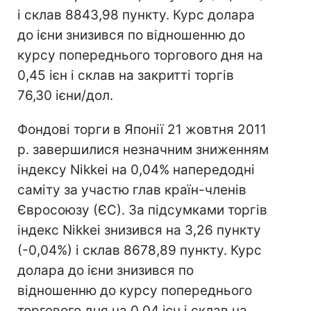
і склав 8843,98 пункту. Курс долара
до ієни знизився по відношенню до
курсу попереднього торгового дня на
0,45 ієн і склав на закритті торгів
76,30 ієни/дол.
Фондові торги в Японії 21 жовтня 2011
р. завершилися незначним зниженням
індексу Nikkei на 0,04% напередодні
саміту за участю глав країн-членів
Євросоюзу (ЄС). За підсумками торгів
індекс Nikkei знизився на 3,26 пункту
(-0,04%) і склав 8678,89 пункту. Курс
долара до ієни знизився по
відношенню до курсу попереднього
торгового дня на 0,04 ієн і склав на