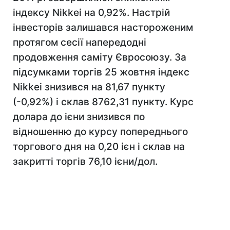
індексу Nikkei на 0,92%. Настрій
інвесторів залишався настороженим
протягом сесії напередодні
продовження саміту Євросоюзу. За
підсумками торгів 25 жовтня індекс
Nikkei знизився на 81,67 пункту
(-0,92%) і склав 8762,31 пункту. Курс
долара до ієни знизився по
відношенню до курсу попереднього
торгового дня на 0,20 ієн і склав на
закритті торгів 76,10 ієни/дол.