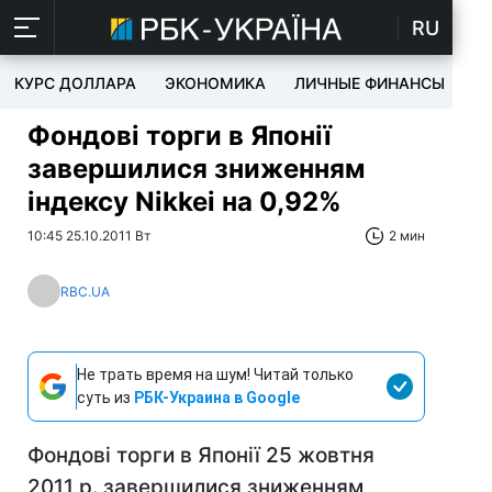
RU
КУРС ДОЛЛАРА
ЭКОНОМИКА
ЛИЧНЫЕ ФИНАНСЫ
T
Фондові торги в Японії
завершилися зниженням
індексу Nikkei на 0,92%
10:45 25.10.2011 Вт
2 мин
RBC.UA
Не трать время на шум! Читай только
суть из
РБК-Украина в Google
Фондові торги в Японії 25 жовтня
2011 р. завершилися зниженням