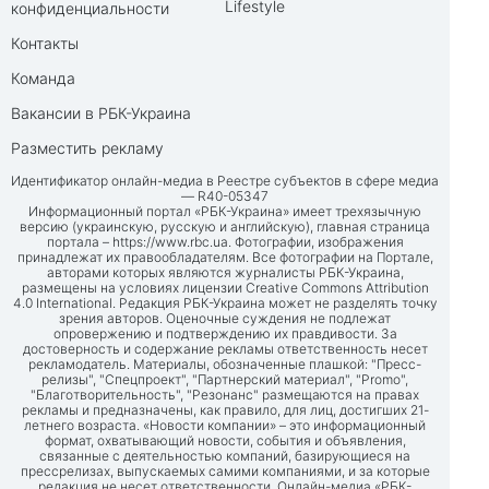
Lifestyle
конфиденциальности
Контакты
Команда
Вакансии в РБК-Украина
Разместить рекламу
Идентификатор онлайн-медиа в Реестре субъектов в сфере медиа
— R40-05347
Информационный портал «РБК-Украина» имеет трехязычную
версию (украинскую, русскую и английскую), главная страница
портала –
https://www.rbc.ua
. Фотографии, изображения
принадлежат их правообладателям. Все фотографии на Портале,
авторами которых являются журналисты РБК-Украина,
размещены на условиях лицензии Creative Commons Attribution
4.0 International. Редакция РБК-Украина может не разделять точку
зрения авторов. Оценочные суждения не подлежат
опровержению и подтверждению их правдивости. За
достоверность и содержание рекламы ответственность несет
рекламодатель. Материалы, обозначенные плашкой: "Пресс-
релизы", "Спецпроект", "Партнерский материал", "Promo",
"Благотворительность", "Резонанс" размещаются на правах
рекламы и предназначены, как правило, для лиц, достигших 21-
летнего возраста. «Новости компании» – это информационный
формат, охватывающий новости, события и объявления,
связанные с деятельностью компаний, базирующиеся на
прессрелизах, выпускаемых самими компаниями, и за которые
редакция не несет ответственности. Онлайн-медиа «РБК-