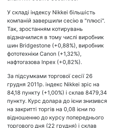
У складі індексу Nikkei більшість
компаній завершили сесію в "плюсі".
Так, зростанням котирувань
відзначилися в тому числі виробник
шин Bridgestone (+0,88%), виробник
фототехніки Canon (+1,32%),
нафтогазова Inpex (+0,82%).
За підсумками торгової сесії 26
грудня 2011р. індекс Nikkei зріс на
84,18 пункту (+1,00%) і склав 8479,34
пункту. Курс долара до ієни знизився
на закритті торгів на 0,08 ієни по
відношенню до курсу попереднього
торгового дня (22 грудня) і склав