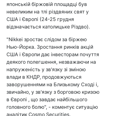
японській біржовій площадці був
невеликим на тлі різдвяних свят у
США і Європі (24-25 грудня
відзначається католицьке Різдво).
"Nikkei зростає слідом за біржею
Нью-Йорка. Зростання ринків акцій
США і Європи дає інвесторам почуття
деякого полегшення, незважаючи на
напруженість у зв'язку зі зміною
влади в КНДР, продовжуються
заворушеннями на Близькому Сході і,
звичайно, у зв'язку з борговою кризою
в Європі , що завдає найбільшого
головного болю", - коментує ситуацію
аналітик Cosmo Securities.