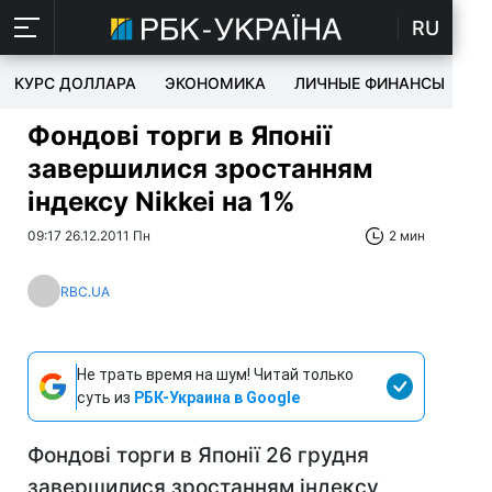
RU
КУРС ДОЛЛАРА
ЭКОНОМИКА
ЛИЧНЫЕ ФИНАНСЫ
T
Фондові торги в Японії
завершилися зростанням
індексу Nikkei на 1%
09:17 26.12.2011 Пн
2 мин
RBC.UA
Не трать время на шум! Читай только
суть из
РБК-Украина в Google
Фондові торги в Японії 26 грудня
завершилися зростанням індексу