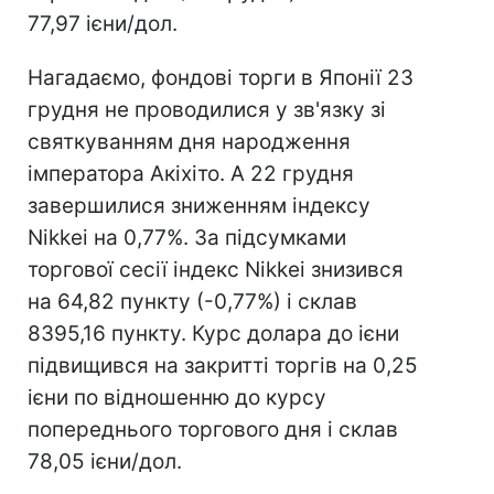
77,97 ієни/дол.
Нагадаємо, фондові торги в Японії 23
грудня не проводилися у зв'язку зі
святкуванням дня народження
імператора Акіхіто. А 22 грудня
завершилися зниженням індексу
Nikkei на 0,77%. За підсумками
торгової сесії індекс Nikkei знизився
на 64,82 пункту (-0,77%) і склав
8395,16 пункту. Курс долара до ієни
підвищився на закритті торгів на 0,25
ієни по відношенню до курсу
попереднього торгового дня і склав
78,05 ієни/дол.