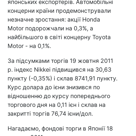
японських експортерів. Автомобільні
концерни країни продемонстрували
незначне зростання: акції Honda
Motor подорожчали на 0,3%, а
найбільшого в світі концерну Toyota
Motor - на 0,1%.
За підсумками торгів 19 жовтня 2011
р. індекс Nikkei підвищився на 30,63
пункту (-0,35%) і склав 8741,91 пункту.
Курс долара до ієни знизився по
відношенню до курсу попереднього
торгового дня на 0,11 ієн і склав на
закритті торгів 76,74 ієни/дол.
Нагадаємо, фондові торги в Японії 18