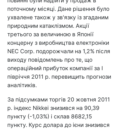
повинні були надійти у продаж в
поточному місяці. Дане рішення було
ухвалене також у зв'язку із згаданим
природним катаклізмом. Акції
третього за величиною в Японії
концерну з виробництва електроніки
NEC Corp. подорожчали на 1,2% після
виходу повідомлень про те, що
операційний прибуток компанії за I
півріччя 2011 р. перевищить прогнози
аналітиків.
За підсумками торгів 20 жовтня 2011
р. індекс Nikkei знизився на 90,39
пункту (-1,03%) і склав 8682,15
пункту. Курс долара до ієни знизився