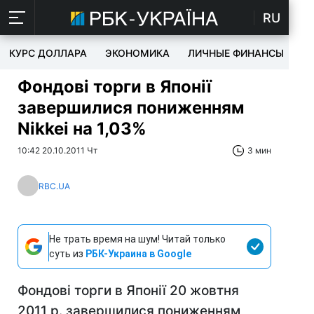
RU
КУРС ДОЛЛАРА
ЭКОНОМИКА
ЛИЧНЫЕ ФИНАНСЫ
T
Фондові торги в Японії
завершилися пониженням
Nikkei на 1,03%
10:42 20.10.2011 Чт
3 мин
RBC.UA
Не трать время на шум! Читай только
суть из
РБК-Украина в Google
Фондові торги в Японії 20 жовтня
2011 р. завершилися пониженням