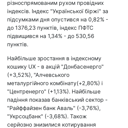
різноспрямованим рухом провідних
індексів. Індекс "Української біржі" за
підсумками дня опустився на 0,82% -
до 1376,23 пунктів, індекс ПФТС
підвищився на 1,34% - до 530,56
пунктів.
Найбільше зростання в індексному
кошику UX - в акцій "Донбасенерго"
(+3,52%), "Алчевського
металургійного комбінату(+2,80%) і
"Центренерго" (+1,13%). Найбільше
падіння показав банківський сектор -
"Райффайзен банк Аваль" (-3,76%),
"Укрсоцбанк" (-3,68%). Також
серйозно знизилися котирування