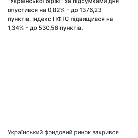
"Української біржі" за підсумками дня
опустився на 0,82% - до 1376,23
пунктів, індекс ПФТС підвищився на
1,34% - до 530,56 пунктів.
Український фондовий ринок закрився