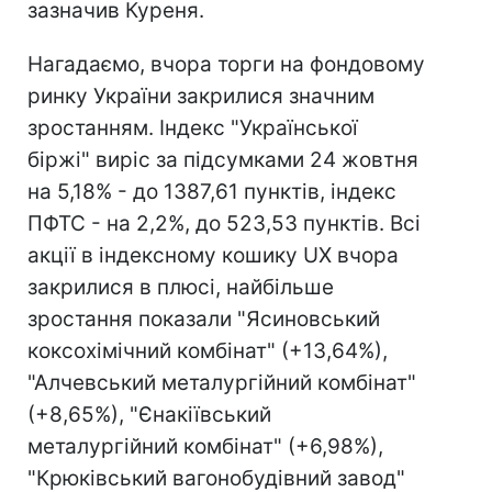
зазначив Куреня.
Нагадаємо, вчора торги на фондовому
ринку України закрилися значним
зростанням. Індекс "Української
біржі" виріс за підсумками 24 жовтня
на 5,18% - до 1387,61 пунктів, індекс
ПФТС - на 2,2%, до 523,53 пунктів. Всі
акції в індексному кошику UX вчора
закрилися в плюсі, найбільше
зростання показали "Ясиновський
коксохімічний комбінат" (+13,64%),
"Алчевський металургійний комбінат"
(+8,65%), "Єнакіївський
металургійний комбінат" (+6,98%),
"Крюківський вагонобудівний завод"