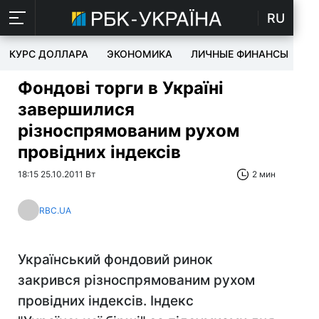
RU
КУРС ДОЛЛАРА
ЭКОНОМИКА
ЛИЧНЫЕ ФИНАНСЫ
T
Фондові торги в Україні
завершилися
різноспрямованим рухом
провідних індексів
18:15 25.10.2011 Вт
2 мин
RBC.UA
Український фондовий ринок
закрився різноспрямованим рухом
провідних індексів. Індекс