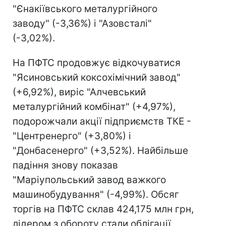
"Єнакіївського металургійного
заводу" (-3,36%) і "Азовсталі"
(-3,02%).
На ПФТС продовжує відкочуватися
"Ясиновський коксохімічний завод"
(+6,92%), виріс "Алчевський
металургійний комбінат" (+4,97%),
подорожчали акції підприємств ТКЕ -
"Центренерго" (+3,80%) і
"Донбасенерго" (+3,52%). Найбільше
падіння знову показав
"Маріупольський завод важкого
машинобудування" (-4,99%). Обсяг
торгів на ПФТС склав 424,175 млн грн,
лідером з обороту стали облігації