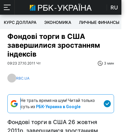
RU
КУРС ДОЛЛАРА
ЭКОНОМИКА
ЛИЧНЫЕ ФИНАНСЫ
T
Фондові торги в США
завершилися зростанням
індексів
09:23 27.10.2011 Чт
3 мин
RBC.UA
Не трать время на шум! Читай только
суть из
РБК-Украина в Google
Фондові торги в США 26 жовтня
2011р. завершилися зростанням