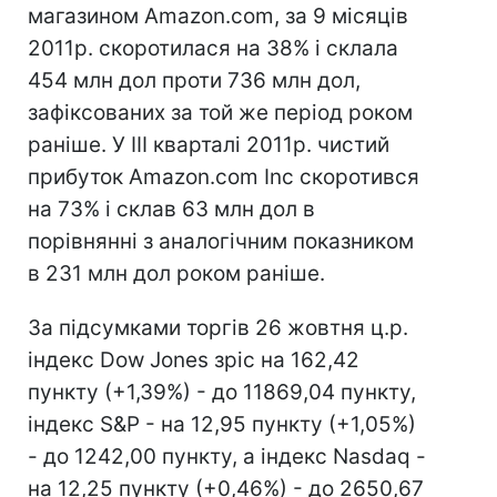
магазином Amazon.com, за 9 місяців
2011р. скоротилася на 38% і склала
454 млн дол проти 736 млн дол,
зафіксованих за той же період роком
раніше. У III кварталі 2011р. чистий
прибуток Amazon.com Inc скоротився
на 73% і склав 63 млн дол в
порівнянні з аналогічним показником
в 231 млн дол роком раніше.
За підсумками торгів 26 жовтня ц.р.
індекс Dow Jones зріс на 162,42
пункту (+1,39%) - до 11869,04 пункту,
індекс S&P - на 12,95 пункту (+1,05%)
- до 1242,00 пункту, а індекс Nasdaq -
на 12,25 пункту (+0,46%) - до 2650,67