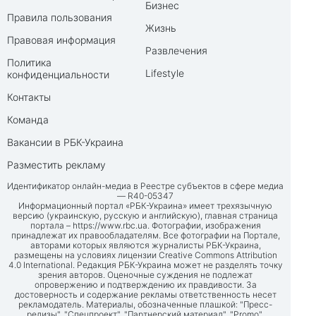
Бизнес
Правила пользования
Жизнь
Правовая информация
Развлечения
Политика
Lifestyle
конфиденциальности
Контакты
Команда
Вакансии в РБК-Украина
Разместить рекламу
Идентификатор онлайн-медиа в Реестре субъектов в сфере медиа
— R40-05347
Информационный портал «РБК-Украина» имеет трехязычную
версию (украинскую, русскую и английскую), главная страница
портала –
https://www.rbc.ua
. Фотографии, изображения
принадлежат их правообладателям. Все фотографии на Портале,
авторами которых являются журналисты РБК-Украина,
размещены на условиях лицензии Creative Commons Attribution
4.0 International. Редакция РБК-Украина может не разделять точку
зрения авторов. Оценочные суждения не подлежат
опровержению и подтверждению их правдивости. За
достоверность и содержание рекламы ответственность несет
рекламодатель. Материалы, обозначенные плашкой: "Пресс-
релизы", "Спецпроект", "Партнерский материал", "Promo",