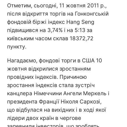
Отметим, сьогодні, 11 жовтня 2011 р.,
після відкриття торгів на Гонконгській
фондовій біржі індекс Hang Seng
підвищився на 3,74% і на 5:13 за
київським часом склав 18372,72
пункту.
Нагадаємо, фондові торги в США 10
жовтня відкрилися зростанням
провідних індексів. Причиною
зростання індексів стала зустріч
канцлера Німеччини Ангели Меркель і
президента Франції Ніколя Саркозі,
що відбулася на вихідних і в ході якої
лідери двох країн в чергове
запевнили інвесторів, що зроблять