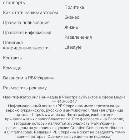
стандарты
Политика
Как стать нашим автором
Бизнес
Правила пользования
Жизнь
Правовая информация
Развлечения
Политика
Lifestyle
конфиденциальности
Контакты
Команда
Вакансии в РБК-Украина
Разместить рекламу
Идентификатор онлайн-медиа в Реестре субъектов в сфере медиа
— R40-05347
Информационный портал «РБК-Украина» имеет трехязычную
версию (украинскую, русскую и английскую), главная страница
портала –
https://www.rbc.ua
. Фотографии, изображения
принадлежат их правообладателям. Все фотографии на Портале,
авторами которых являются журналисты РБК-Украина,
размещены на условиях лицензии Creative Commons Attribution
4.0 International. Редакция РБК-Украина может не разделять точку
зрения авторов. Оценочные суждения не подлежат