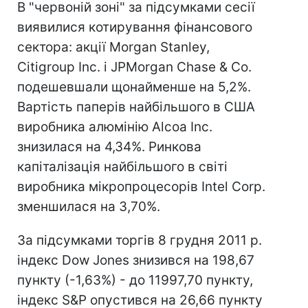
В "червоній зоні" за підсумками сесії
виявилися котирування фінансового
сектора: акції Morgan Stanley,
Citigroup Inc. і JPMorgan Chase & Co.
подешевшали щонайменше на 5,2%.
Вартість паперів найбільшого в США
виробника алюмінію Alcoa Inc.
знизилася на 4,34%. Ринкова
капіталізація найбільшого в світі
виробника мікропроцесорів Intel Corp.
зменшилася на 3,70%.
За підсумками торгів 8 грудня 2011 р.
індекс Dow Jones знизився на 198,67
пункту (-1,63%) - до 11997,70 пункту,
індекс S&P опустився на 26,66 пункту