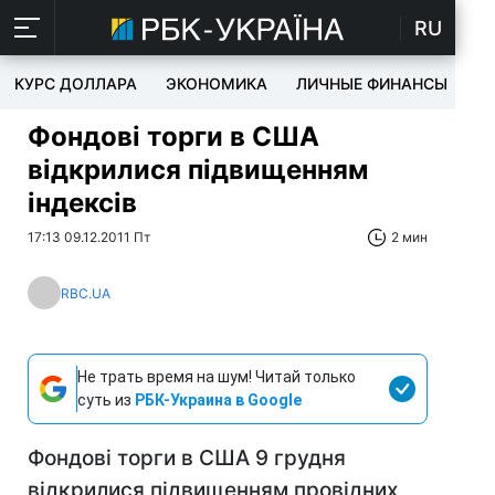
RU
КУРС ДОЛЛАРА
ЭКОНОМИКА
ЛИЧНЫЕ ФИНАНСЫ
T
Фондові торги в США
відкрилися підвищенням
індексів
17:13 09.12.2011 Пт
2 мин
RBC.UA
Не трать время на шум! Читай только
суть из
РБК-Украина в Google
Фондові торги в США 9 грудня
відкрилися підвищенням провідних