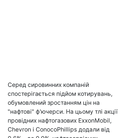
Серед сировинних компаній
спостерігається підйом котирувань,
обумовлений зростанням цін на
"нафтові" ф'ючерси. На цьому тлі акції
провідних нафтогазових ExxonMobil,
Chevron і ConocoPhillips додали від