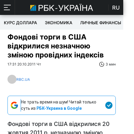
RU
КУРС ДОЛЛАРА
ЭКОНОМИКА
ЛИЧНЫЕ ФИНАНСЫ
T
Фондові торги в США
відкрилися незначною
зміною провідних індексів
17:31 20.10.2011 Чт
3 мин
RBC.UA
Не трать время на шум! Читай только
суть из
РБК-Украина в Google
Фондові торги в США відкрилися 20
жовтня 2011 р. незначною зміною