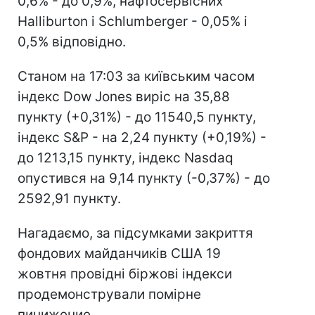
0,6% - до 0,9%, нафтосервісних
Halliburton і Schlumberger - 0,05% і
0,5% відповідно.
Станом на 17:03 за київським часом
індекс Dow Jones виріс на 35,88
пункту (+0,31%) - до 11540,5 пункту,
індекс S&P - на 2,24 пункту (+0,19%) -
до 1213,15 пункту, індекс Nasdaq
опустився на 9,14 пункту (-0,37%) - до
2592,91 пункту.
Нагадаємо, за підсумками закриття
фондових майданчиків США 19
жовтня провідні біржові індекси
продемонстрували помірне
пинижение.