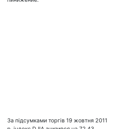
За підсумками торгів 19 жовтня 2011
р. індекс DJIA знизився на 72,43