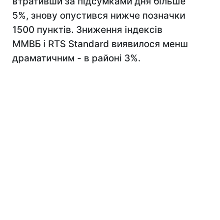
втративши за підсумками дня більше
5%, знову опустився нижче позначки
1500 пунктів. Зниження індексів
ММВБ і RTS Standard виявилося менш
драматичним - в районі 3%.