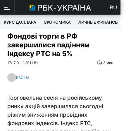
RU
КУРС ДОЛЛАРА
ЭКОНОМИКА
ЛИЧНЫЕ ФИНАНСЫ
T
Фондові торги в РФ
завершилися падінням
індексу РТС на 5%
17:17 01.11.2011 Вт
3 мин
RBC.UA
Торговельна сесія на російському
ринку акцій завершилася сьогодні
різким зниженням провідних
фондових індексів. Індекс РТС,