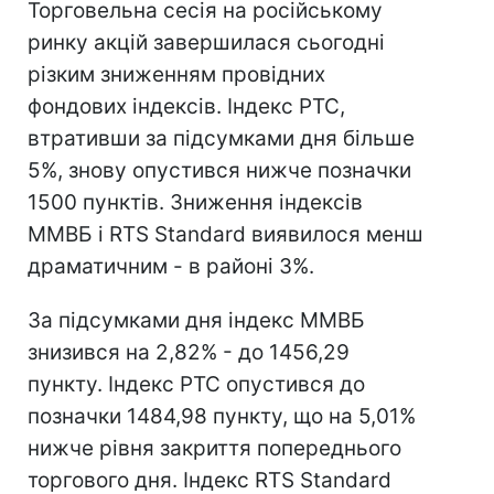
Торговельна сесія на російському
ринку акцій завершилася сьогодні
різким зниженням провідних
фондових індексів. Індекс РТС,
втративши за підсумками дня більше
5%, знову опустився нижче позначки
1500 пунктів. Зниження індексів
ММВБ і RTS Standard виявилося менш
драматичним - в районі 3%.
За підсумками дня індекс ММВБ
знизився на 2,82% - до 1456,29
пункту. Індекс РТС опустився до
позначки 1484,98 пункту, що на 5,01%
нижче рівня закриття попереднього
торгового дня. Індекс RTS Standard