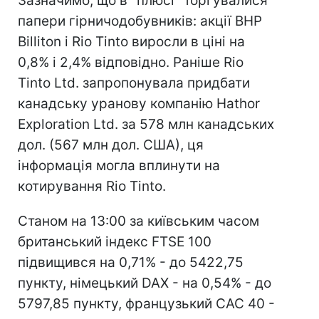
Зазначимо, що в "плюсі" торгувалися
папери гірничодобувників: акції BHP
Billiton і Rio Tinto виросли в ціні на
0,8% і 2,4% відповідно. Раніше Rio
Tinto Ltd. запропонувала придбати
канадську уранову компанію Hathor
Exploration Ltd. за 578 млн канадських
дол. (567 млн ​​дол. США), ця
інформація могла вплинути на
котирування Rio Tinto.
Станом на 13:00 за київським часом
британський індекс FTSE 100
підвищився на 0,71% - до 5422,75
пункту, німецький DAX - на 0,54% - до
5797,85 пункту, французький CAC 40 -