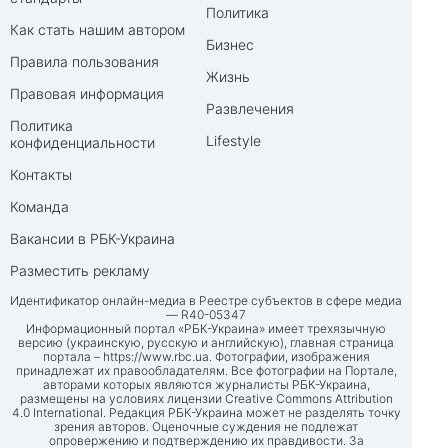
Политика
Как стать нашим автором
Бизнес
Правила пользования
Жизнь
Правовая информация
Развлечения
Политика
Lifestyle
конфиденциальности
Контакты
Команда
Вакансии в РБК-Украина
Разместить рекламу
Идентификатор онлайн-медиа в Реестре субъектов в сфере медиа
— R40-05347
Информационный портал «РБК-Украина» имеет трехязычную
версию (украинскую, русскую и английскую), главная страница
портала –
https://www.rbc.ua
. Фотографии, изображения
принадлежат их правообладателям. Все фотографии на Портале,
авторами которых являются журналисты РБК-Украина,
размещены на условиях лицензии Creative Commons Attribution
4.0 International. Редакция РБК-Украина может не разделять точку
зрения авторов. Оценочные суждения не подлежат
опровержению и подтверждению их правдивости. За