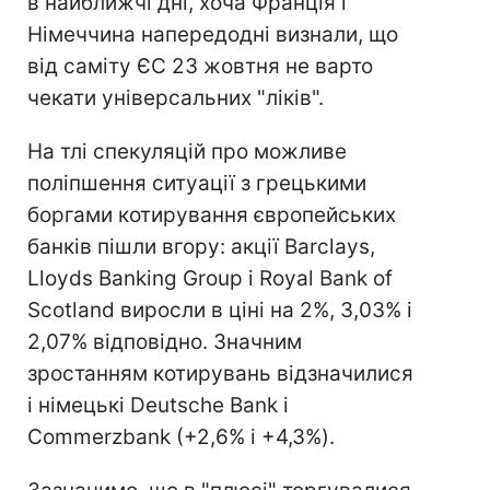
в найближчі дні, хоча Франція і
Німеччина напередодні визнали, що
від саміту ЄС 23 жовтня не варто
чекати універсальних "ліків".
На тлі спекуляцій про можливе
поліпшення ситуації з грецькими
боргами котирування європейських
банків пішли вгору: акції Barclays,
Lloyds Banking Group і Royal Bank of
Scotland виросли в ціні на 2%, 3,03% і
2,07% відповідно. Значним
зростанням котирувань відзначилися
і німецькі Deutsche Bank і
Commerzbank (+2,6% і +4,3%).