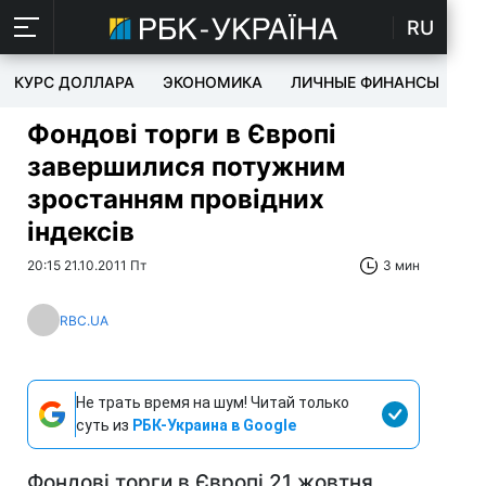
RU
КУРС ДОЛЛАРА
ЭКОНОМИКА
ЛИЧНЫЕ ФИНАНСЫ
T
Фондові торги в Європі
завершилися потужним
зростанням провідних
індексів
20:15 21.10.2011 Пт
3 мин
RBC.UA
Не трать время на шум! Читай только
суть из
РБК-Украина в Google
Фондові торги в Європі 21 жовтня