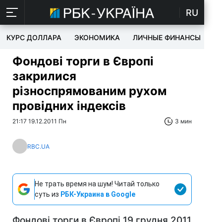
RU
КУРС ДОЛЛАРА
ЭКОНОМИКА
ЛИЧНЫЕ ФИНАНСЫ
T
Фондові торги в Європі
закрилися
різноспрямованим рухом
провідних індексів
21:17 19.12.2011 Пн
3 мин
RBC.UA
Не трать время на шум! Читай только
суть из
РБК-Украина в Google
Фондові торги в Європі 19 грудня 2011