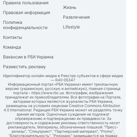
Правила пользования
Жизнь
Правовая информация
Развлечения
Политика
Lifestyle
конфиденциальности
Контакты
Команда
Вакансии в РБК-Украина
Разместить рекламу
Идентификатор онлайн-медиа в Реестре субъектов в сфере медиа
— R40-05347
Информационный портал «РБК-Украина» имеет трехязычную
версию (украинскую, русскую и английскую), главная страница
портала –
https://www.rbc.ua
. Фотографии, изображения
принадлежат их правообладателям. Все фотографии на Портале,
авторами которых являются журналисты РБК-Украина,
размещены на условиях лицензии Creative Commons Attribution
4.0 International. Редакция РБК-Украина может не разделять точку
зрения авторов. Оценочные суждения не подлежат
опровержению и подтверждению их правдивости. За
достоверность и содержание рекламы ответственность несет
рекламодатель. Материалы, обозначенные плашкой: "Пресс-
релизы", "Спецпроект", "Партнерский материал", "Promo",
"Благотворительность", "Резонанс" размещаются на правах