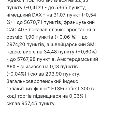
індекс FTSE 100 знизився на 22,35
пункту (-0,41%) - до 5365 пункту,
німецький DAX - на 31,07 пункт (-0,54
%) - до 5670,71 пунктів, французький
CAC 40 - показав слабке зростання в
розмірі 1,90 пунктів (+0,06 %) - до
2974,20 пунктів, а швейцарський SMI
індекс виріс на 34,48 пункту (+0,60%)
- до 5767,98 пунктів. Амстердамський
AEX - знизився на 0,13 пунктів
(-0.04%) і склав 293,90 пункту.
Загальноєвропейський індекс
"блакитних фішок" FTSEurofirst 300 в
ході торгів підвищився на 0,06% і
склав 957,45 пункту.