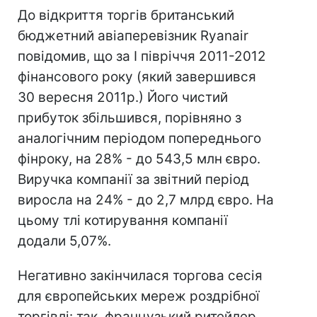
До відкриття торгів британський
бюджетний авіаперевізник Ryanair
повідомив, що за I півріччя 2011-2012
фінансового року (який завершився
30 вересня 2011р.) Його чистий
прибуток збільшився, порівняно з
аналогічним періодом попереднього
фінроку, на 28% - до 543,5 млн євро.
Виручка компанії за звітний період
виросла на 24% - до 2,7 млрд євро. На
цьому тлі котирування компанії
додали 5,07%.
Негативно закінчилася торгова сесія
для європейських мереж роздрібної
торгівлі: так, французький ритейлер