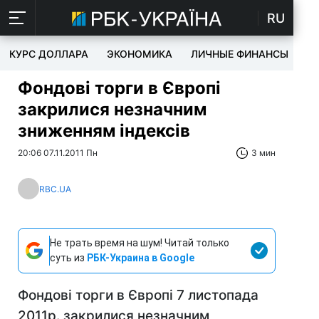
RU
КУРС ДОЛЛАРА
ЭКОНОМИКА
ЛИЧНЫЕ ФИНАНСЫ
T
Фондові торги в Європі
закрилися незначним
зниженням індексів
20:06 07.11.2011 Пн
3 мин
RBC.UA
Не трать время на шум! Читай только
суть из
РБК-Украина в Google
Фондові торги в Європі 7 листопада
2011р. закрилися незначним