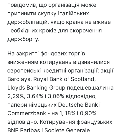
повідомив, що організація може
припинити скупку італійських
держоблігацій, якщо країна не вживе
необхідних кроків для скорочення
держборгу.
На закритті фондових торгів
зниженням котирувань відзначилися
європейські кредитні організації: акції
Barclays, Royal Bank of Scotland,
Lloyds Banking Group подешевшали на
2,29%, 3,64% і 3,06% відповідно,
папери німецьких Deutsche Bank і
Commerzbank - на 1, 18% і 0,90%
відповідно. Котирування французьких
BNP Paribas і Societe Generale