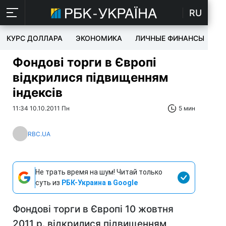
RU
КУРС ДОЛЛАРА
ЭКОНОМИКА
ЛИЧНЫЕ ФИНАНСЫ
T
Фондові торги в Європі
відкрилися підвищенням
індексів
11:34 10.10.2011 Пн
5 мин
RBC.UA
Не трать время на шум! Читай только
суть из
РБК-Украина в Google
Фондові торги в Європі 10 жовтня
2011 р. відкрилися підвищенням