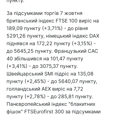
пункту.
За підсумками торгів 7 жовтня
британський індекс FTSE 100 виріс на
189,09 пункту (+3,71%) - до рівня
5291,26 пункту, німецький індекс DAX
піднявся на 172,22 пункту (+3,15%) -
до 5645,25 пункту. Французький CAC
40 збільшився на 101,47 пункту
(+3,41%) - до 3075,37 пункту.
Швейцарський SMI підріс на 135,08
пункту (+2,45%) - до 5640,07 пункту,
голландський AEX виріс на 7,72
пункту (+2,78%) - до 285,81 пункту.
Панєвропейський індекс "блакитних
фішок" FTSEurofirst 300 за підсумками