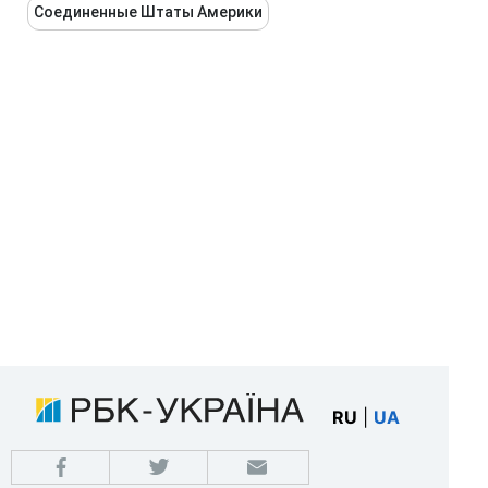
Соединенные Штаты Америки
RU
|
UA