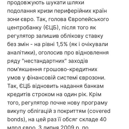
продовжують шукати шляхи
подолання кризи периферійних країн
зони євро. Так, голова Європейського
центробанку (ЄЦБ), після того як
регулятор залишив облікову ставку
без змін - на рівні 1,5% (як і очікували
аналітики), оголосив про відновлення
ряду "нестандартних" заходів
пом'якшення грошово-кредитних
умов у фінансовій системі єврозони.
Так, ЄЦБ відновить надання банкам
кредитів строком на один рік. Крім
того, регулятор почне нову програму
викупу облігацій з покриттям (covered
bonds), на цей раз її обсяг складе 40
млрд євро. З липня 2009 р. по