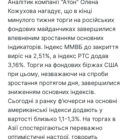
Аналітик компанії "Атон" Олена
Кожухова нагадує, що в кінці
минулого тижня торги на російських
фондових майданчиках завершилися
впевненим зростанням основних
індикаторів. Індекс ММВБ до закриття
виріс на 2,51%, а індекс РТС додав
3,16%. Торги на фондових біржах США
при цьому, незважаючи на спроби
зростання протягом дня, завершилися
зниженням основних індексів.
Сьогодні з ранку ф'ючерси на основні
американські індекси додають у
вартості близько 1,1-1,3%. На торгах в
Азії спостерігаються переважно
оптимістичні настрої, говорить