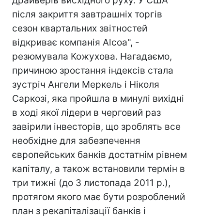
драйверів висхідного руху. У США
після закриття завтрашніх торгів
сезон квартальних звітностей
відкриває компанія Alcoa", -
резюмувала Кожухова. Нагадаємо,
причиною зростання індексів стала
зустріч Ангели Меркель і Ніколя
Саркозі, яка пройшла в минулі вихідні
в ході якої лідери в черговий раз
завірили інвесторів, що зроблять все
необхідне для забезпечення
європейських банків достатнім рівнем
капіталу, а також встановили термін в
три тижні (до 3 листопада 2011 р.),
протягом якого має бути розроблений
план з рекапіталізації банків і