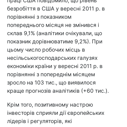
праці США повідомило, що рівень
безробіття в США у вересні 2011 р. в
порівнянні з показником
попереднього місяця не змінився і
склав 9,1% (аналітики очікували, що
показник дорівнюватиме 9,2%). При
цьому число робочих місць в
несільськогосподарських галузях
економіки країни у вересні 2011 р. в
порівнянні з попереднім місяцем
зросло на 103 тис., що виявилося
краще прогнозів аналітиків (+60 тис.).
Крім того, позитивному настрою
інвесторів сприяли дії європейських
лідерів і регуляторів, які