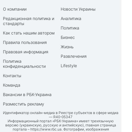
О компании
Новости Украины
Редакционная политика и
Аналитика
стандарты
Политика
Как стать нашим автором
Бизнес
Правила пользования
Жизнь
Правовая информация
Развлечения
Политика
Lifestyle
конфиденциальности
Контакты
Команда
Вакансии в РБК-Украина
Разместить рекламу
Идентификатор онлайн-медиа в Реестре субъектов в сфере медиа
— R40-05347
Информационный портал «РБК-Украина» имеет трехязычную
версию (украинскую, русскую и английскую), главная страница
портала –
https://www.rbc.ua
. Фотографии, изображения