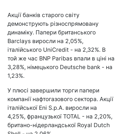
Акції банків старого світу
демонструють різноспрямовану
динаміку. Папери британського
Barclays виросли на 2,05%,
італійського UniCredit - на 2,32%. В
той же час BNP Paribas впали в ціні на
3,28%, німецького Deutsche bank - на
1,23%.
У плюсі завершили торги папери
компанії нафтогазового сектора. Акції
італійської Eni S.p.A. виросли на
4,25%, французької TOTAL - на 2,20%,
британо-нідерландської Royal Dutch
Shell - на 2,06%.