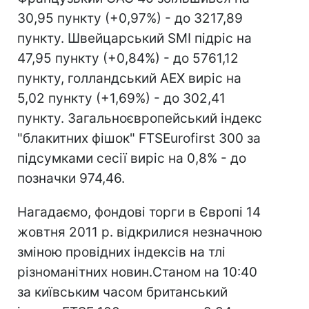
30,95 пункту (+0,97%) - до 3217,89
пункту. Швейцарський SMI підріс на
47,95 пункту (+0,84%) - до 5761,12
пункту, голландський AEX виріс на
5,02 пункту (+1,69%) - до 302,41
пункту. Загальноєвропейський індекс
"блакитних фішок" FTSEurofirst 300 за
підсумками сесії виріс на 0,8% - до
позначки 974,46.
Нагадаємо, фондові торги в Європі 14
жовтня 2011 р. відкрилися незначною
зміною провідних індексів на тлі
різноманітних новин.Станом на 10:40
за київським часом британський