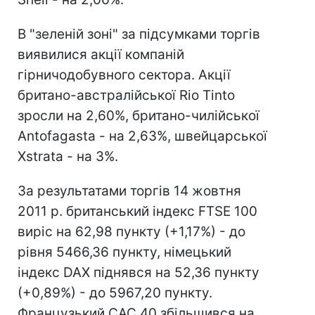
В "зеленій зоні" за підсумками торгів
виявилися акції компаній
гірничодобувного сектора. Акції
британо-австралійської Rio Tinto
зросли на 2,60%, британо-чилійської
Antofagasta - на 2,63%, швейцарської
Xstrata - на 3%.
За результатами торгів 14 жовтня
2011 р. британський індекс FTSE 100
виріс на 62,98 пункту (+1,17%) - до
рівня 5466,36 пункту, німецький
індекс DAX піднявся на 52,36 пункту
(+0,89%) - до 5967,20 пункту.
Французький CAC 40 збільшився на