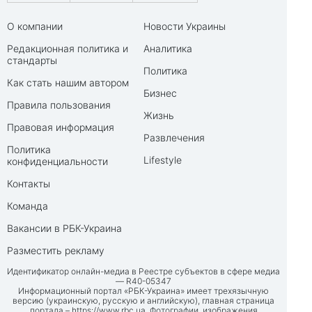
О компании
Новости Украины
Редакционная политика и
Аналитика
стандарты
Политика
Как стать нашим автором
Бизнес
Правила пользования
Жизнь
Правовая информация
Развлечения
Политика
Lifestyle
конфиденциальности
Контакты
Команда
Вакансии в РБК-Украина
Разместить рекламу
Идентификатор онлайн-медиа в Реестре субъектов в сфере медиа
— R40-05347
Информационный портал «РБК-Украина» имеет трехязычную
версию (украинскую, русскую и английскую), главная страница
портала –
https://www.rbc.ua
. Фотографии, изображения