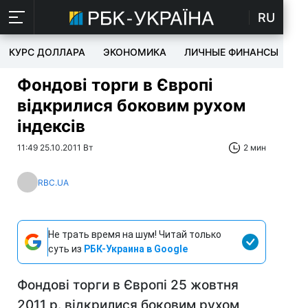
RU
КУРС ДОЛЛАРА
ЭКОНОМИКА
ЛИЧНЫЕ ФИНАНСЫ
T
Фондові торги в Європі
відкрилися боковим рухом
індексів
11:49 25.10.2011 Вт
2 мин
RBC.UA
Не трать время на шум! Читай только
суть из
РБК-Украина в Google
Фондові торги в Європі 25 жовтня
2011 р. відкрилися боковим рухом