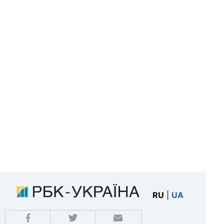
RU
|
UA