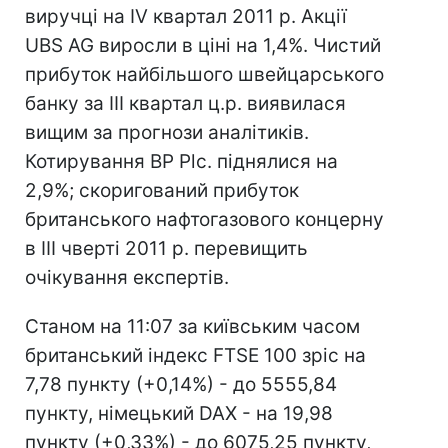
виручці на IV квартал 2011 р. Акції
UBS AG виросли в ціні на 1,4%. Чистий
прибуток найбільшого швейцарського
банку за III квартал ц.р. виявилася
вищим за прогнози аналітиків.
Котирування BP Plc. піднялися на
2,9%; скоригований прибуток
британського нафтогазового концерну
в III чверті 2011 р. перевищить
очікування експертів.
Станом на 11:07 за київським часом
британський індекс FTSE 100 зріс на
7,78 пункту (+0,14%) - до 5555,84
пункту, німецький DAX - на 19,98
пункту (+0,33%) - до 6075,25 пункту,