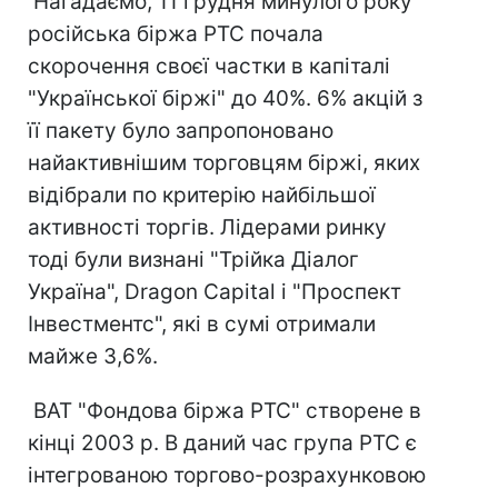
Нагадаємо, 11 грудня минулого року
російська біржа РТС почала
скорочення своєї частки в капіталі
"Української біржі" до 40%. 6% акцій з
її пакету було запропоновано
найактивнішим торговцям біржі, яких
відібрали по критерію найбільшої
активності торгів. Лідерами ринку
тоді були визнані "Трійка Діалог
Україна", Dragon Capital і "Проспект
Інвестментс", які в сумі отримали
майже 3,6%.
ВАТ "Фондова біржа РТС" створене в
кінці 2003 р. В даний час група РТС є
інтегрованою торгово-розрахунковою