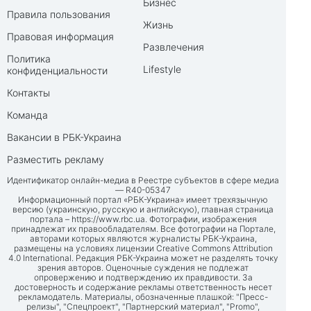
Бизнес
Правила пользования
Жизнь
Правовая информация
Развлечения
Политика
Lifestyle
конфиденциальности
Контакты
Команда
Вакансии в РБК-Украина
Разместить рекламу
Идентификатор онлайн-медиа в Реестре субъектов в сфере медиа
— R40-05347
Информационный портал «РБК-Украина» имеет трехязычную
версию (украинскую, русскую и английскую), главная страница
портала –
https://www.rbc.ua
. Фотографии, изображения
принадлежат их правообладателям. Все фотографии на Портале,
авторами которых являются журналисты РБК-Украина,
размещены на условиях лицензии Creative Commons Attribution
4.0 International. Редакция РБК-Украина может не разделять точку
зрения авторов. Оценочные суждения не подлежат
опровержению и подтверждению их правдивости. За
достоверность и содержание рекламы ответственность несет
рекламодатель. Материалы, обозначенные плашкой: "Пресс-
релизы", "Спецпроект", "Партнерский материал", "Promo",