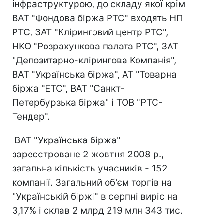
інфраструктурою, до складу якої крім
ВАТ "Фондова біржа РТС" входять НП
РТС, ЗАТ "Кліринговий центр РТС",
НКО "Розрахункова палата РТС", ЗАТ
"Депозитарно-клірингова Компанія",
ВАТ "Українська біржа", АТ "Товарна
біржа "ЕТС", ВАТ "Санкт-
Петербурзька біржа" і ТОВ "РТС-
Тендер".
ВАТ "Українська біржа"
зареєстроване 2 жовтня 2008 р.,
загальна кількість учасників - 152
компанії. Загальний об'єм торгів на
"Українській біржі" в серпні виріс на
3,17% і склав 2 млрд 219 млн 343 тис.