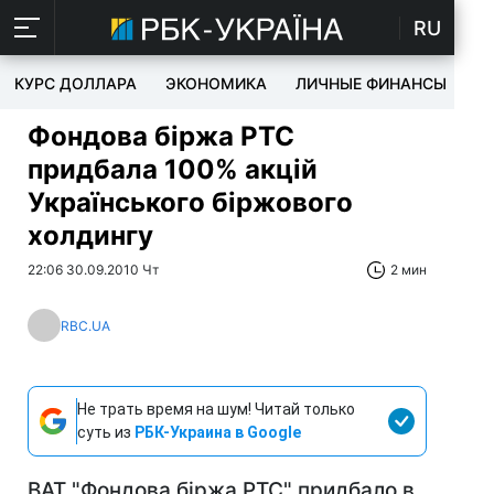
RU
КУРС ДОЛЛАРА
ЭКОНОМИКА
ЛИЧНЫЕ ФИНАНСЫ
T
Фондова біржа РТС
придбала 100% акцій
Українського біржового
холдингу
22:06 30.09.2010 Чт
2 мин
RBC.UA
Не трать время на шум! Читай только
суть из
РБК-Украина в Google
ВАТ "Фондова біржа РТС" придбало в