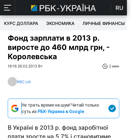
RU
КУРС ДОЛЛАРА
ЭКОНОМИКА
ЛИЧНЫЕ ФИНАНСЫ
T
Фонд зарплати в 2013 р.
виросте до 460 млрд грн, -
Королевська
16:16 26.02.2013 Вт
2 мин
RBC.UA
Не трать время на шум! Читай только
суть из
РБК-Украина в Google
В Україні в 2013 р. фонд заробітної
плати зросте на 5,7% і становитиме