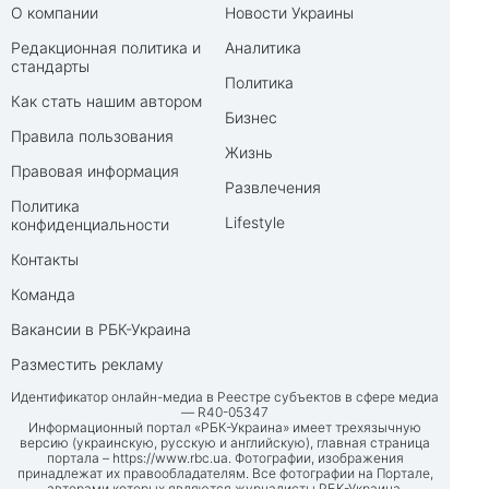
О компании
Новости Украины
Редакционная политика и
Аналитика
стандарты
Политика
Как стать нашим автором
Бизнес
Правила пользования
Жизнь
Правовая информация
Развлечения
Политика
Lifestyle
конфиденциальности
Контакты
Команда
Вакансии в РБК-Украина
Разместить рекламу
Идентификатор онлайн-медиа в Реестре субъектов в сфере медиа
— R40-05347
Информационный портал «РБК-Украина» имеет трехязычную
версию (украинскую, русскую и английскую), главная страница
портала –
https://www.rbc.ua
. Фотографии, изображения
принадлежат их правообладателям. Все фотографии на Портале,
авторами которых являются журналисты РБК-Украина,