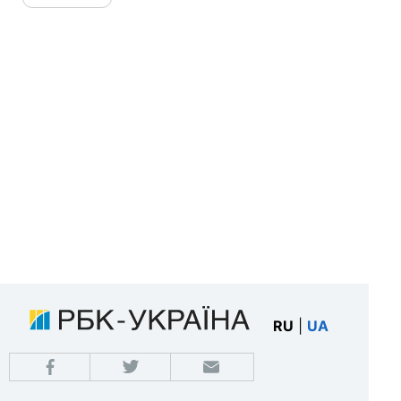
RU
|
UA