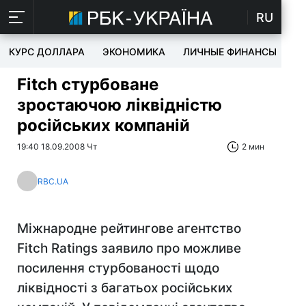
RU
КУРС ДОЛЛАРА
ЭКОНОМИКА
ЛИЧНЫЕ ФИНАНСЫ
T
Fitch стурбоване
зростаючою ліквідністю
російських компаній
19:40 18.09.2008 Чт
2 мин
RBC.UA
Міжнародне рейтингове агентство
Fitch Ratings заявило про можливе
посилення стурбованості щодо
ліквідності з багатьох російських