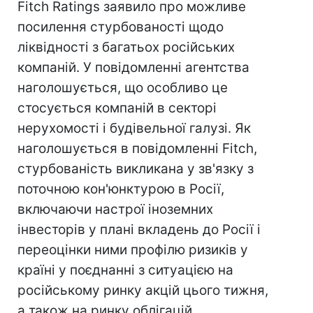
Fitch Ratings заявило про можливе
посилення стурбованості щодо
ліквідності з багатьох російських
компаній. У повідомленні агентства
наголошується, що особливо це
стосується компаній в секторі
нерухомості і будівельної галузі. Як
наголошується в повідомленні Fitch,
стурбованість викликана у зв'язку з
поточною кон'юнктурою в Росії,
включаючи настрої іноземних
інвесторів у плані вкладень до Росії і
переоцінки ними профілю ризиків у
країні у поєднанні з ситуацією на
російському ринку акцій цього тижня,
а також на ринку облігацій.