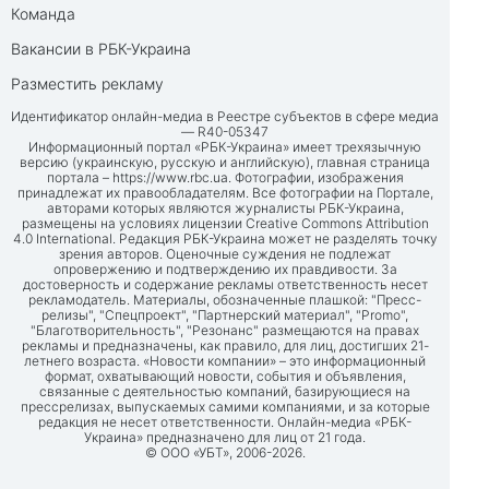
Команда
Вакансии в РБК-Украина
Разместить рекламу
Идентификатор онлайн-медиа в Реестре субъектов в сфере медиа
— R40-05347
Информационный портал «РБК-Украина» имеет трехязычную
версию (украинскую, русскую и английскую), главная страница
портала –
https://www.rbc.ua
. Фотографии, изображения
принадлежат их правообладателям. Все фотографии на Портале,
авторами которых являются журналисты РБК-Украина,
размещены на условиях лицензии Creative Commons Attribution
4.0 International. Редакция РБК-Украина может не разделять точку
зрения авторов. Оценочные суждения не подлежат
опровержению и подтверждению их правдивости. За
достоверность и содержание рекламы ответственность несет
рекламодатель. Материалы, обозначенные плашкой: "Пресс-
релизы", "Спецпроект", "Партнерский материал", "Promo",
"Благотворительность", "Резонанс" размещаются на правах
рекламы и предназначены, как правило, для лиц, достигших 21-
летнего возраста. «Новости компании» – это информационный
формат, охватывающий новости, события и объявления,
связанные с деятельностью компаний, базирующиеся на
прессрелизах, выпускаемых самими компаниями, и за которые
редакция не несет ответственности. Онлайн-медиа «РБК-
Украина» предназначено для лиц от 21 года.
© ООО «УБТ», 2006-2026.