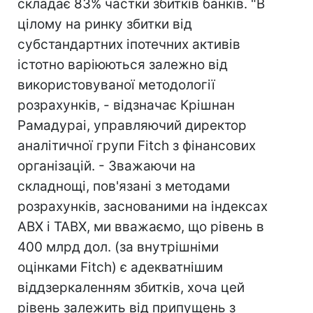
складає 83% частки збитків банків. "В
цілому на ринку збитки від
субстандартних іпотечних активів
істотно варіюються залежно від
використовуваної методології
розрахунків, - відзначає Крішнан
Рамадураі, управляючий директор
аналітичної групи Fitch з фінансових
організацій. - Зважаючи на
складнощі, пов'язані з методами
розрахунків, заснованими на індексах
ABX і TABX, ми вважаємо, що рівень в
400 млрд дол. (за внутрішніми
оцінками Fitch) є адекватнішим
віддзеркаленням збитків, хоча цей
рівень залежить від припущень з