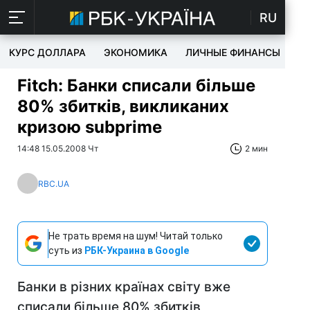
RU
КУРС ДОЛЛАРА
ЭКОНОМИКА
ЛИЧНЫЕ ФИНАНСЫ
T
Fitch: Банки списали більше
80% збитків, викликаних
кризою subprime
14:48 15.05.2008 Чт
2 мин
RBC.UA
Не трать время на шум! Читай только
суть из
РБК-Украина в Google
Банки в різних країнах світу вже
списали більше 80% збитків,