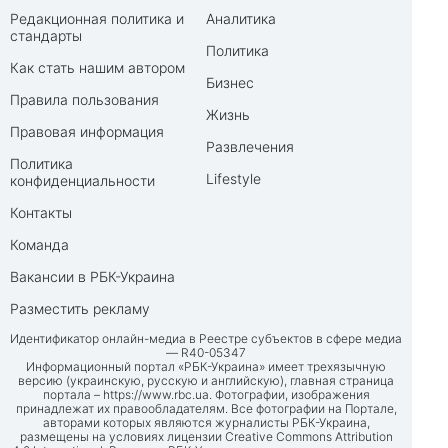
Редакционная политика и
Аналитика
стандарты
Политика
Как стать нашим автором
Бизнес
Правила пользования
Жизнь
Правовая информация
Развлечения
Политика
Lifestyle
конфиденциальности
Контакты
Команда
Вакансии в РБК-Украина
Разместить рекламу
Идентификатор онлайн-медиа в Реестре субъектов в сфере медиа
— R40-05347
Информационный портал «РБК-Украина» имеет трехязычную
версию (украинскую, русскую и английскую), главная страница
портала –
https://www.rbc.ua
. Фотографии, изображения
принадлежат их правообладателям. Все фотографии на Портале,
авторами которых являются журналисты РБК-Украина,
размещены на условиях лицензии Creative Commons Attribution