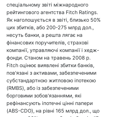
спеціальному звіті міжнародного
рейтингового агентства Fitch Ratings.
Як наголошується в звіті, близько 50%
цих збитків, або 200-275 млрд дол.,
несуть банки, а решта лягає на
фінансових поручителів, страхові
компанії, управляючі компанії і хедж-
фонди. Станом на травень 2008 р.
Fitch оцінює виявлені збитки банків,
пов'язані з активами, забезпеченими
субстандартною житловою іпотекою
(RMBS), або із забезпеченими
борговими зобов'язаннями, які
рефінансують іпотечні цінні папери
(ABS-CDO), на рівні 165 млрд дол., що