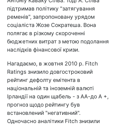
Антоніу Каваку Сілва. Тоді А. Сілва
підтримав політику "затягування
ременів", запропоновану урядом
соціаліста Жозе Сократеша. Вона
полягає в різкому скороченні
бюджетних витрат з метою подолання
наслідків фінансової кризи.
Нагадаємо, в жовтня 2010 р. Fitch
Ratings знизило довгостроковий
рейтинг дефолту емітента в
національній та іноземній валюті
Ірландії на один щабель - з АА-до А +,
прогноз щодо рейтингу був
встановлений "негативний".
Одночасно аналітики Fitch знизили