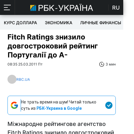
RU
КУРС ДОЛЛАРА
ЭКОНОМИКА
ЛИЧНЫЕ ФИНАНСЫ
T
Fitch Ratings знизило
довгостроковий рейтинг
Португалії до А-
08:35 25.03.2011 Пт
3 мин
RBC.UA
Не трать время на шум! Читай только
суть из
РБК-Украина в Google
Міжнародне рейтингове агентство
Fitch Ratings знизило довгостроковий