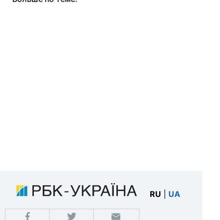
RU
|
UA