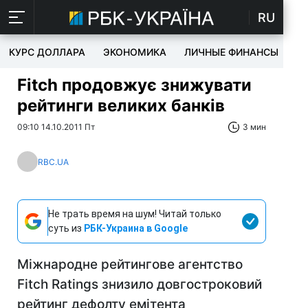
RU
КУРС ДОЛЛАРА
ЭКОНОМИКА
ЛИЧНЫЕ ФИНАНСЫ
T
Fitch продовжує знижувати
рейтинги великих банків
09:10 14.10.2011 Пт
3 мин
RBC.UA
Не трать время на шум! Читай только
суть из
РБК-Украина в Google
Міжнародне рейтингове агентство
Fitch Ratings знизило довгостроковий
рейтинг дефолту емітента