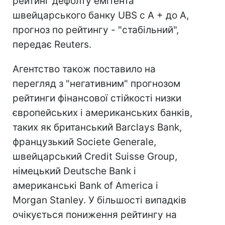
рейтинг дефолту емітента
швейцарського банку UBS c А + до А,
прогноз по рейтингу - "стабільний",
передає Reuters.
Агентство також поставило на
перегляд з "негативним" прогнозом
рейтинги фінансової стійкості низки
європейських і американських банків,
таких як британський Barclays Bank,
французький Societe Generale,
швейцарський Credit Suisse Group,
німецький Deutsche Bank і
американські Bank of America і
Morgan Stanley. У більшості випадків
очікується пониження рейтингу на