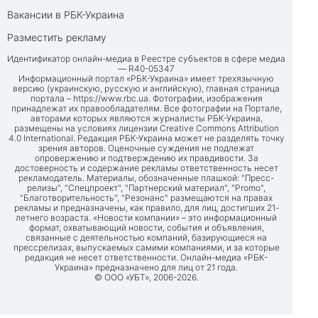
Вакансии в РБК-Украина
Разместить рекламу
Идентификатор онлайн-медиа в Реестре субъектов в сфере медиа
— R40-05347
Информационный портал «РБК-Украина» имеет трехязычную
версию (украинскую, русскую и английскую), главная страница
портала –
https://www.rbc.ua
. Фотографии, изображения
принадлежат их правообладателям. Все фотографии на Портале,
авторами которых являются журналисты РБК-Украина,
размещены на условиях лицензии Creative Commons Attribution
4.0 International. Редакция РБК-Украина может не разделять точку
зрения авторов. Оценочные суждения не подлежат
опровержению и подтверждению их правдивости. За
достоверность и содержание рекламы ответственность несет
рекламодатель. Материалы, обозначенные плашкой: "Пресс-
релизы", "Спецпроект", "Партнерский материал", "Promo",
"Благотворительность", "Резонанс" размещаются на правах
рекламы и предназначены, как правило, для лиц, достигших 21-
летнего возраста. «Новости компании» – это информационный
формат, охватывающий новости, события и объявления,
связанные с деятельностью компаний, базирующиеся на
прессрелизах, выпускаемых самими компаниями, и за которые
редакция не несет ответственности. Онлайн-медиа «РБК-
Украина» предназначено для лиц от 21 года.
© ООО «УБТ», 2006-2026.