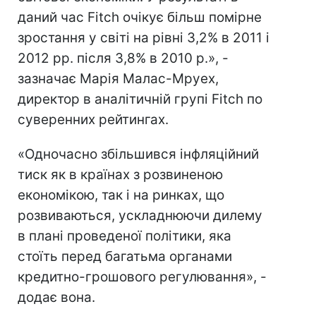
даний час Fitch очікує більш помірне
зростання у світі на рівні 3,2% в 2011 і
2012 рр. після 3,8% в 2010 р.», -
зазначає Марія Малас-Мруех,
директор в аналітичній групі Fitch по
суверенних рейтингах.
«Одночасно збільшився інфляційний
тиск як в країнах з розвиненою
економікою, так і на ринках, що
розвиваються, ускладнюючи дилему
в плані проведеної політики, яка
стоїть перед багатьма органами
кредитно-грошового регулювання», -
додає вона.