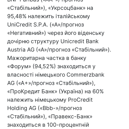
«Стабільний»), «Укрсоцбанк» на
95,48% належить італійському
UniCredit S.P.A. («A»/прогноз
«Негативний») через його віденську
дочірню структуру Unicredit Bank
Austria AG («A»/прогноз «Стабільний»).
Мажоритарна частка в банку
«Форум» (94,52%) знаходиться у
власності німецького Commerzbank
AG («A+»/прогноз «Стабільний»),
«ПроКредит Банк» (Україна) на 60%
належить німецькому ProCredit
Holding AG («Bbb-»/прогноз
«Стабільний»), «Правекс-Банк»
знаходиться в 100-процентній