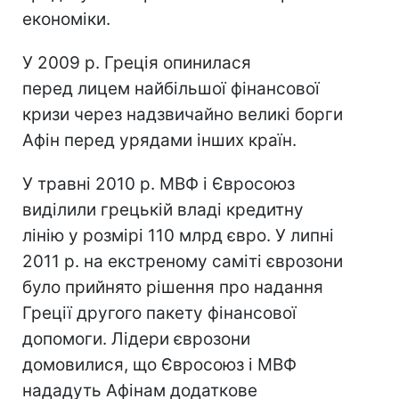
економіки.
У 2009 р. Греція опинилася
перед лицем найбільшої фінансової
кризи через надзвичайно великі борги
Афін перед урядами інших країн.
У травні 2010 р. МВФ і Євросоюз
виділили грецькій владі кредитну
лінію у розмірі 110 млрд євро. У липні
2011 р. на екстреному саміті єврозони
було прийнято рішення про надання
Греції другого пакету фінансової
допомоги. Лідери єврозони
домовилися, що Євросоюз і МВФ
нададуть Афінам додаткове