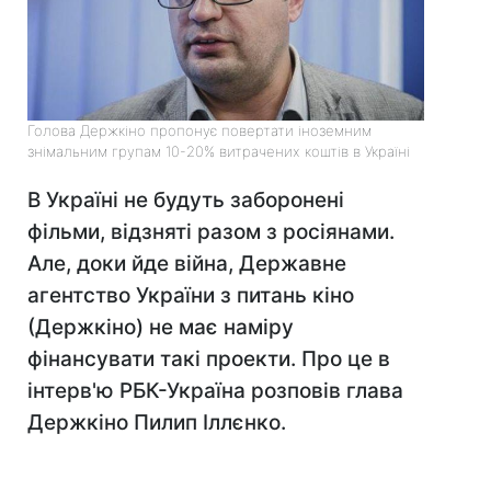
Голова Держкіно пропонує повертати іноземним
знімальним групам 10-20% витрачених коштів в Україні
В Україні не будуть заборонені
фільми, відзняті разом з росіянами.
Але, доки йде війна, Державне
агентство України з питань кіно
(Держкіно) не має наміру
фінансувати такі проекти. Про це в
інтерв'ю РБК-Україна розповів глава
Держкіно Пилип Іллєнко.