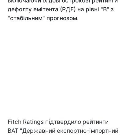
включаючи їх довгострокові рейтинги
дефолту емітента (РДЕ) на рівні "B" з
"стабільним" прогнозом.
Fitch Ratings підтвердило рейтинги
ВАТ "Державний експортно-імпортний