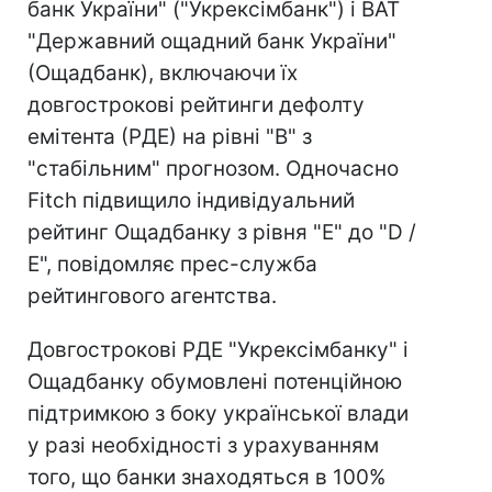
банк України" ("Укрексімбанк") і ВАТ
"Державний ощадний банк України"
(Ощадбанк), включаючи їх
довгострокові рейтинги дефолту
емітента (РДЕ) на рівні "B" з
"стабільним" прогнозом. Одночасно
Fitch підвищило індивідуальний
рейтинг Ощадбанку з рівня "E" до "D /
E", повідомляє прес-служба
рейтингового агентства.
Довгострокові РДЕ "Укрексімбанку" і
Ощадбанку обумовлені потенційною
підтримкою з боку української влади
у разі необхідності з урахуванням
того, що банки знаходяться в 100%