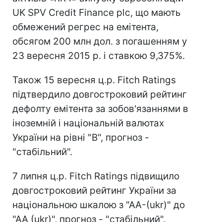
UK SPV Credit Finance plc, що мають
обмежений регрес на емітента,
обсягом 200 млн дол. з погашенням у
23 вересня 2015 р. і ставкою 9,375%.
Також 15 вересня ц.р. Fitch Ratings
підтвердило довгостроковий рейтинг
дефолту емітента за зобов'язаннями в
іноземній і національній валютах
України на рівні "В", прогноз -
"стабільний".
7 липня ц.р. Fitch Ratings підвищило
довгостроковий рейтинг України за
національною шкалою з "АА-(ukr)" до
"АА (ukr)", прогноз - "стабільний".