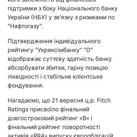
підтримки з боку Національного банку
України (НБУ) у зв'язку з ризиками по
"Нафтогазу".
Підтвердження індивідуального
рейтингу "Укрексімбанку" "D"
відображає суттєву здатність банку
абсорбувати збитки, гарну позицію
ліквідності і стабільне клієнтське
фондування.
Нагадаємо, що 21 вересня ц.р. Fitch
Ratings присвоїло фінальний
довгостроковий рейтинг «B» і
фінальний рейтинг поворотності
активів «RR4» випуску єврооблігацій