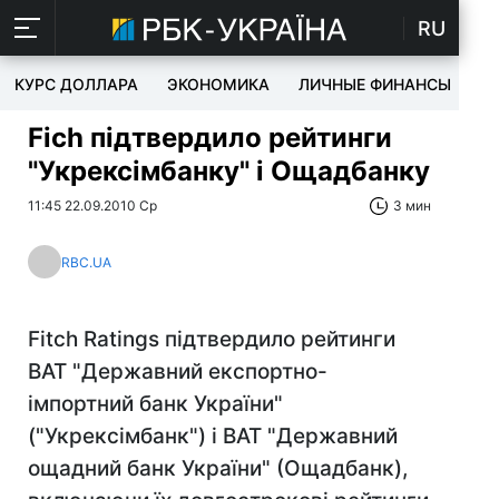
RU
КУРС ДОЛЛАРА
ЭКОНОМИКА
ЛИЧНЫЕ ФИНАНСЫ
T
Fich підтвердило рейтинги
"Укрексімбанку" і Ощадбанку
11:45 22.09.2010 Ср
3 мин
RBC.UA
Fitch Ratings підтвердило рейтинги
ВАТ "Державний експортно-
імпортний банк України"
("Укрексімбанк") і ВАТ "Державний
ощадний банк України" (Ощадбанк),