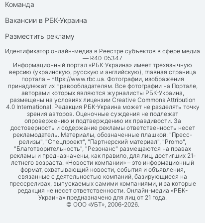
Команда
Вакансии в РБК-Украина
Разместить рекламу
Идентификатор онлайн-медиа в Реестре субъектов в сфере медиа
— R40-05347
Информационный портал «РБК-Украина» имеет трехязычную
версию (украинскую, русскую и английскую), главная страница
портала –
https://www.rbc.ua
. Фотографии, изображения
принадлежат их правообладателям. Все фотографии на Портале,
авторами которых являются журналисты РБК-Украина,
размещены на условиях лицензии Creative Commons Attribution
4.0 International. Редакция РБК-Украина может не разделять точку
зрения авторов. Оценочные суждения не подлежат
опровержению и подтверждению их правдивости. За
достоверность и содержание рекламы ответственность несет
рекламодатель. Материалы, обозначенные плашкой: "Пресс-
релизы", "Спецпроект", "Партнерский материал", "Promo",
"Благотворительность", "Резонанс" размещаются на правах
рекламы и предназначены, как правило, для лиц, достигших 21-
летнего возраста. «Новости компании» – это информационный
формат, охватывающий новости, события и объявления,
связанные с деятельностью компаний, базирующиеся на
прессрелизах, выпускаемых самими компаниями, и за которые
редакция не несет ответственности. Онлайн-медиа «РБК-
Украина» предназначено для лиц от 21 года.
© ООО «УБТ», 2006-2026.