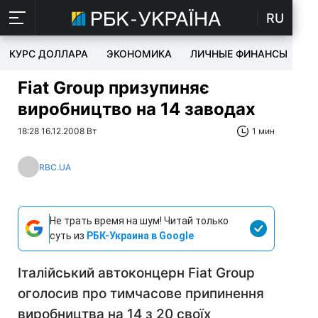
RU
КУРС ДОЛЛАРА
ЭКОНОМИКА
ЛИЧНЫЕ ФИНАНСЫ
T
Fiat Group призупиняє
виробництво на 14 заводах
18:28 16.12.2008 Вт
1 мин
RBC.UA
Не трать время на шум! Читай только
суть из
РБК-Украина в Google
Італійський автоконцерн Fiat Group
оголосив про тимчасове припинення
виробництва на 14 з 20 своїх