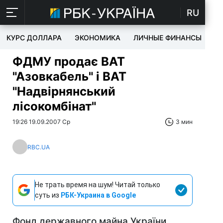
RU
КУРС ДОЛЛАРА
ЭКОНОМИКА
ЛИЧНЫЕ ФИНАНСЫ
T
ФДМУ продає ВАТ
"Азовкабель" і ВАТ
"Надвірнянський
лісокомбінат"
19:26 19.09.2007 Ср
3 мин
RBC.UA
Не трать время на шум! Читай только
суть из
РБК-Украина в Google
Фонд державного майна України