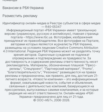
Вакансии в РБК-Украина
Разместить рекламу
Идентификатор онлайн-медиа в Реестре субъектов в сфере медиа
— R40-05347
Информационный портал «РБК-Украина» имеет трехязычную
версию (украинскую, русскую и английскую), главная страница
портала –
https://www.rbc.ua
. Фотографии, изображения
принадлежат их правообладателям. Все фотографии на Портале,
авторами которых являются журналисты РБК-Украина,
размещены на условиях лицензии Creative Commons Attribution
4.0 International. Редакция РБК-Украина может не разделять точку
зрения авторов. Оценочные суждения не подлежат
опровержению и подтверждению их правдивости. За
достоверность и содержание рекламы ответственность несет
рекламодатель. Материалы, обозначенные плашкой: "Пресс-
релизы", "Спецпроект", "Партнерский материал", "Promo",
"Благотворительность", "Резонанс" размещаются на правах
рекламы и предназначены, как правило, для лиц, достигших 21-
летнего возраста. «Новости компании» – это информационный
формат, охватывающий новости, события и объявления,
связанные с деятельностью компаний, базирующиеся на
прессрелизах, выпускаемых самими компаниями, и за которые
редакция не несет ответственности. Онлайн-медиа «РБК-
Украина» предназначено для лиц от 21 года.
© ООО «УБТ», 2006-2026.