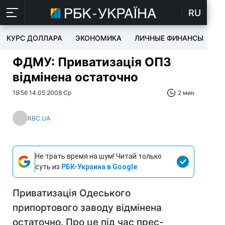
RU
КУРС ДОЛЛАРА
ЭКОНОМИКА
ЛИЧНЫЕ ФИНАНСЫ
T
ФДМУ: Приватизація ОПЗ
відмінена остаточно
19:56 14.05.2008 Ср
2 мин
RBC.UA
Не трать время на шум! Читай только
суть из
РБК-Украина в Google
Приватизація Одеського
припортового заводу відмінена
остаточно. Про це під час прес-