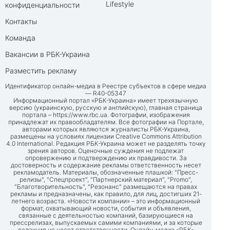
Lifestyle
конфиденциальности
Контакты
Команда
Вакансии в РБК-Украина
Разместить рекламу
Идентификатор онлайн-медиа в Реестре субъектов в сфере медиа
— R40-05347
Информационный портал «РБК-Украина» имеет трехязычную
версию (украинскую, русскую и английскую), главная страница
портала –
https://www.rbc.ua
. Фотографии, изображения
принадлежат их правообладателям. Все фотографии на Портале,
авторами которых являются журналисты РБК-Украина,
размещены на условиях лицензии Creative Commons Attribution
4.0 International. Редакция РБК-Украина может не разделять точку
зрения авторов. Оценочные суждения не подлежат
опровержению и подтверждению их правдивости. За
достоверность и содержание рекламы ответственность несет
рекламодатель. Материалы, обозначенные плашкой: "Пресс-
релизы", "Спецпроект", "Партнерский материал", "Promo",
"Благотворительность", "Резонанс" размещаются на правах
рекламы и предназначены, как правило, для лиц, достигших 21-
летнего возраста. «Новости компании» – это информационный
формат, охватывающий новости, события и объявления,
связанные с деятельностью компаний, базирующиеся на
прессрелизах, выпускаемых самими компаниями, и за которые
редакция не несет ответственности. Онлайн-медиа «РБК-