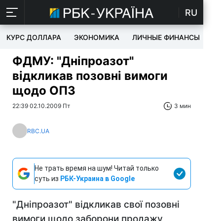
RU
КУРС ДОЛЛАРА
ЭКОНОМИКА
ЛИЧНЫЕ ФИНАНСЫ
T
ФДМУ: "Дніпроазот"
відкликав позовні вимоги
щодо ОПЗ
22:39 02.10.2009 Пт
3 мин
RBC.UA
Не трать время на шум! Читай только
суть из
РБК-Украина в Google
"Дніпроазот" відкликав свої позовні
вимоги щодо заборони продажу