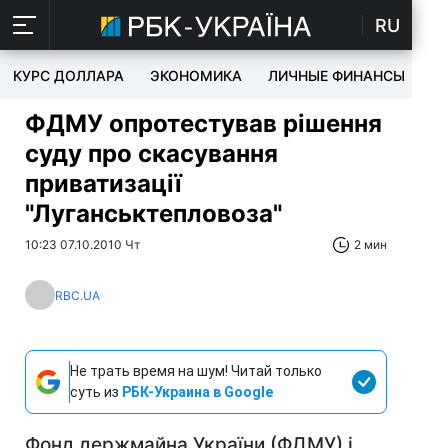
RU
КУРС ДОЛЛАРА
ЭКОНОМИКА
ЛИЧНЫЕ ФИНАНСЫ
T
ФДМУ опротестував рішення
суду про скасування
приватизації
"Луганськтепловоза"
10:23 07.10.2010 Чт
2 мин
RBC.UA
Не трать время на шум! Читай только
суть из
РБК-Украина в Google
Фонд держмайна України (ФДМУ) і