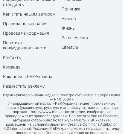
стандарты
Политика
Как стать нашим автором
Бизнес
Правила пользования
Жизнь
Правовая информация
Развлечения
Политика
Lifestyle
конфиденциальности
Контакты
Команда
Вакансии в РБК-Украина
Разместить рекламу
Идентификатор онлайн-медиа в Реестре субъектов в сфере медиа
— R40-05347
Информационный портал «РБК-Украина» имеет трехязычную
версию (украинскую, русскую и английскую), главная страница
портала –
https://www.rbc.ua
. Фотографии, изображения
принадлежат их правообладателям. Все фотографии на Портале,
авторами которых являются журналисты РБК-Украина,
размещены на условиях лицензии Creative Commons Attribution
4.0 International. Редакция РБК-Украина может не разделять точку
зрения авторов. Оценочные суждения не подлежат