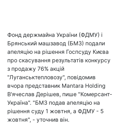
Фонд держмайна України (ФДМУ) і
Брянський машзавод (БМЗ) подали
апеляцію на рішення Госпсуду Києва
про скасування результатів конкурсу
з продажу 76% акцій
"Луганськтепловозу", повідомив
вчора представник Mantara Holding
В'ячеслав Дерішев, пише "Комерсант-
Україна". "БМЗ подав апеляцію на
рішення суду 1 жовтня, а ФДМУ - 5
жовтня", - уточнив він.