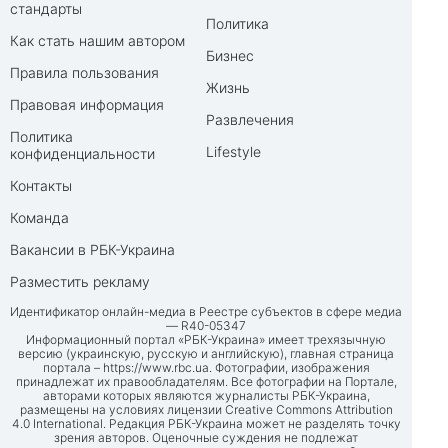
стандарты
Политика
Как стать нашим автором
Бизнес
Правила пользования
Жизнь
Правовая информация
Развлечения
Политика
Lifestyle
конфиденциальности
Контакты
Команда
Вакансии в РБК-Украина
Разместить рекламу
Идентификатор онлайн-медиа в Реестре субъектов в сфере медиа
— R40-05347
Информационный портал «РБК-Украина» имеет трехязычную
версию (украинскую, русскую и английскую), главная страница
портала –
https://www.rbc.ua
. Фотографии, изображения
принадлежат их правообладателям. Все фотографии на Портале,
авторами которых являются журналисты РБК-Украина,
размещены на условиях лицензии Creative Commons Attribution
4.0 International. Редакция РБК-Украина может не разделять точку
зрения авторов. Оценочные суждения не подлежат