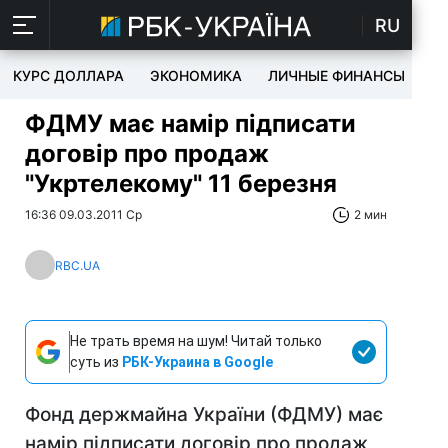
RU
КУРС ДОЛЛАРА
ЭКОНОМИКА
ЛИЧНЫЕ ФИНАНСЫ
T
ФДМУ має намір підписати
договір про продаж
"Укртелекому" 11 березня
16:36 09.03.2011 Ср
2 мин
RBC.UA
Не трать время на шум! Читай только
суть из
РБК-Украина в Google
Фонд держмайна України (ФДМУ) має
намір підписати договір про продаж