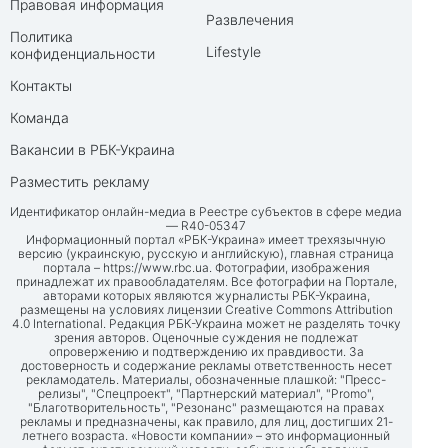
Правовая информация
Развлечения
Политика
Lifestyle
конфиденциальности
Контакты
Команда
Вакансии в РБК-Украина
Разместить рекламу
Идентификатор онлайн-медиа в Реестре субъектов в сфере медиа
— R40-05347
Информационный портал «РБК-Украина» имеет трехязычную
версию (украинскую, русскую и английскую), главная страница
портала –
https://www.rbc.ua
. Фотографии, изображения
принадлежат их правообладателям. Все фотографии на Портале,
авторами которых являются журналисты РБК-Украина,
размещены на условиях лицензии Creative Commons Attribution
4.0 International. Редакция РБК-Украина может не разделять точку
зрения авторов. Оценочные суждения не подлежат
опровержению и подтверждению их правдивости. За
достоверность и содержание рекламы ответственность несет
рекламодатель. Материалы, обозначенные плашкой: "Пресс-
релизы", "Спецпроект", "Партнерский материал", "Promo",
"Благотворительность", "Резонанс" размещаются на правах
рекламы и предназначены, как правило, для лиц, достигших 21-
летнего возраста. «Новости компании» – это информационный