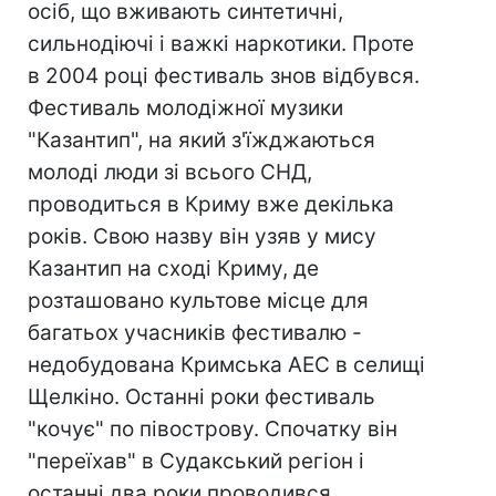
осіб, що вживають синтетичні,
сильнодіючі і важкі наркотики. Проте
в 2004 році фестиваль знов відбувся.
Фестиваль молодіжної музики
"Казантип", на який з'їжджаються
молоді люди зі всього СНД,
проводиться в Криму вже декілька
років. Свою назву він узяв у мису
Казантип на сході Криму, де
розташовано культове місце для
багатьох учасників фестивалю -
недобудована Кримська АЕС в селищі
Щелкіно. Останні роки фестиваль
"кочує" по півострову. Спочатку він
"переїхав" в Судакський регіон і
останні два роки проводився